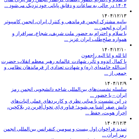
۱۴۰۴ در حالی به ساعات و دقایق پایانی خود نزدیک می‌شود ...
۱۴۰۴/۱۲/۱۳
بیانیه مشترک انجمن فرماندهی و کنترل ایران، انجمن کامپیوتر
ایران و انجمن ...
با سلام و احترام به حضور ملت شریف، شجاع، سرافراز و
همواره صلح‌طلب ایران عزیز ...
۱۴۰۴/۱۲/۱۰
انا لله و انا الیه راجعون
با کمال اندوه و تأثر، شهادت عالمانه رهبر معظم انقلاب حضرت
آیت‌الله خامنه‌ای (ره) و شهادت تعدادی از فرماندهان نظامی و
جمعی از ...
۱۴۰۴/۱۲/۹
سلسله نشست‌های بین‌المللی شاخه دانشجویی انجمن رمز
ایران – با حضور ...
در این نشست با مبانی نظری و کاربردهای عملی اثبات‌های
دانش صفر آشنا می‌شوید؛ فناوری‌ای تحول‌آفرین در بلاکچین،
احراز هویت، حفظ ...
۱۴۰۴/۱۲/۴
تمدید فراخوان اول بیست‌ و سومین کنفرانس بین‌المللی انجمن
رمز ایران ...