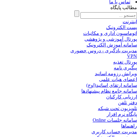
تماس با ما
الب پایگاه
نترنت
ت الکترونیک
وماسیون اداری و مکاتبات
رتال آموزشی و پژوهشی
مانه آموزش الکترونیک
یریت یادگیری - دروس حضوری
VP
رتال تغذیه
گیری نامه
رایش رزومه اساتید
ضای هیات علمی
مانه ارتقای اساتید(اوج)
مانه جامع نظام پیشنهادها
زیابی کارکنان
تر تلفن
ویزیون تحت شبکه
یگاه نرم افزار
مانه جلسات Online
هنماها
یریت حساب کاربری