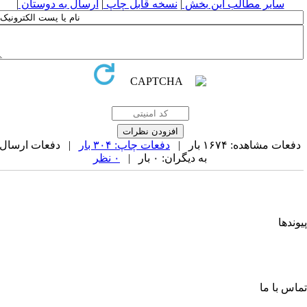
سایر مطالب این بخش
|
نسخه قابل چاپ
|
ارسال به دوستان
|
فعات مشاهده: ۱۶۷۴ بار |
دفعات چاپ: ۳۰۴ بار
| دفعات ارسال
به دیگران: ۰ بار |
۰ نظر
وندها
جمن کامپیوتر ایران
جمن فرماندهی و کنترل ارتباطات رایانه و اطلاعات ایران
حادیه انجمن‌های ایرانی علوم ریاضی
جمن صنفی صنعت افتا
اس با ما
ابان آزادی، جنب دانشگاه صنعتی شریف، خ شهید ولی ا... صادقی،