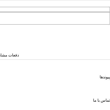
دفعات مشاهده: ۶۳۳
پیوندها
انجمن کامپیوتر ایران
انجمن فرماندهی و کنترل ارتباطات رایانه و اطلاعات ایران
اتحادیه انجمن‌های ایرانی علوم ریاضی
انجمن صنفی صنعت افتا
تماس با ما
خیابان آزادی، جنب دانشگاه صنعتی شریف، خ شهید ولی ا... صادقی، پلاک ۲۶، طبقه چهارم، واحد شمار
صندوق پستی: ۶۳۴ – ۱۳۴۴۵