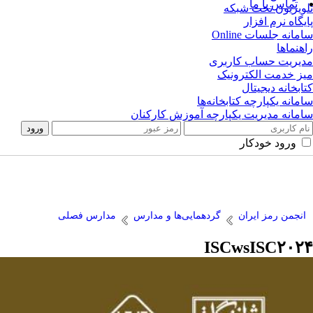
تماس با ما
تلویزیون تحت شبکه
پایگاه نرم افزار
سامانه جلسات Online
راهنماها
مدیریت حساب کاربری
میز خدمت الکترونیک
کتابخانه دیجیتال
سامانه یکپارچه کتابخانه‌ها
سامانه مدیریت یکپارچه آموزش کارکنان
ورود خودکار
انجمن رمز ایران
گردهمایی‌ها و مدارس
مدارس فصلی
ISCwsISC۲۰۲۴