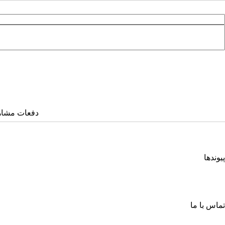
دفعات مشاهده: ۵۸۲
پیوندها
انجمن کامپیوتر ایران
انجمن فرماندهی و کنترل ارتباطات رایانه و اطلاعات ایران
اتحادیه انجمن‌های ایرانی علوم ریاضی
انجمن صنفی صنعت افتا
تماس با ما
خیابان آزادی، جنب دانشگاه صنعتی شریف، خ شهید ولی ا... صادقی، پلاک ۲۶، طبقه چهارم، واحد شمار
صندوق پستی: ۶۳۴ – ۱۳۴۴۵