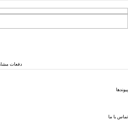
دفعات مشاهده: ۵۹۸
پیوندها
انجمن کامپیوتر ایران
انجمن فرماندهی و کنترل ارتباطات رایانه و اطلاعات ایران
اتحادیه انجمن‌های ایرانی علوم ریاضی
انجمن صنفی صنعت افتا
تماس با ما
خیابان آزادی، جنب دانشگاه صنعتی شریف، خ شهید ولی ا... صادقی، پلاک ۲۶، طبقه چهارم، واحد شمار
صندوق پستی: ۶۳۴ – ۱۳۴۴۵