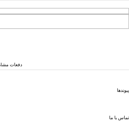
دفعات مشاهده: ۶۰۷
پیوندها
انجمن کامپیوتر ایران
انجمن فرماندهی و کنترل ارتباطات رایانه و اطلاعات ایران
اتحادیه انجمن‌های ایرانی علوم ریاضی
انجمن صنفی صنعت افتا
تماس با ما
خیابان آزادی، جنب دانشگاه صنعتی شریف، خ شهید ولی ا... صادقی، پلاک ۲۶، طبقه چهارم، واحد شمار
صندوق پستی: ۶۳۴ – ۱۳۴۴۵