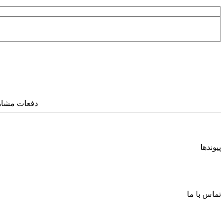
دفعات مشاهده: ۶۰۶
پیوندها
انجمن کامپیوتر ایران
انجمن فرماندهی و کنترل ارتباطات رایانه و اطلاعات ایران
اتحادیه انجمن‌های ایرانی علوم ریاضی
انجمن صنفی صنعت افتا
تماس با ما
خیابان آزادی، جنب دانشگاه صنعتی شریف، خ شهید ولی ا... صادقی، پلاک ۲۶، طبقه چهارم، واحد شمار
صندوق پستی: ۶۳۴ – ۱۳۴۴۵