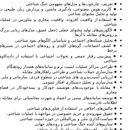
●
تعریف، چارچوب‌ها و مدل‌های مفهومی جنگ شناختی
●
کاربرد هوش مصنوعی، یادگیری ماشین و پردازش زبان طبیعی در
تولید و تحلیل محتوای شناختی
●
استفاده از واقعیت افزوده، واقعیت مجازی و متاورس در عملیات
شناختی
●
الگوریتم‌های تولید محتوای جعلی (جعل عمیق، مدل‌های زبانی بزرگ)
و روش‌های مقابله با آن‌ها
●
تحلیل شبکه‌های اجتماعی و شناسایی الگوهای نفوذ شناختی
●
کشف اجتماعات، گره‌های کلیدی و روندهای اجتماعی در بسترهای
برخط
●
پیش‌بینی رفتار جمعی و تحولات اجتماعی با استفاده از داده‌کاوی
شناختی
●
طراحی مراکز عملیات امنیت نرم و سامانه‌های هشدار زودهنگام
●
مدل‌سازی حملات شناختی و طراحی راهکارهای مقابله
●
ارزیابی آسیب‌پذیری های شناختی در سطوح فردی، سازمانی و ملی
●
مدل‌سازی و تحلیل دستکاری افکار عمومی
●
مقابله با موجودیت‌های هوشمند خودکار و نیمه‌خودکار در فضای
مجازی
●
توسعه سامانه‌های مبتنی بر اعتماد و شهرت محاسباتی برای مقابله با
اطلاعات نادرست
●
چالش‌های اخلاقی در استفاده از فناوری‌های شناختی
●
حقوق شهروندی و حریم خصوصی در مواجهه با عملیات شناختی
●
سیاست‌گذاری ملی و بین‌المللی در حوزه امنیت شناختی
●
سناریوهای آینده جنگ شناختی و روندهای جهانی
●
طراحی راهبردهای ملی برای تاب‌آوری شناختی