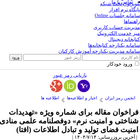
تماس با ما
ویزیون تحت شبکه
یگاه نرم افزار
مانه جلسات Online
هنماها
یریت حساب کاربری
ز خدمت الکترونیک
ابخانه دیجیتال
مانه یکپارچه کتابخانه‌ها
مانه مدیریت یکپارچه آموزش کارکنان
ورود خودکار
بازیابی رمز عبور
انجمن رمز ایران
اخبار و اطلاعیه‌ها
اطلاعیه ها
راخوان مقاله برای شماره ویژه «تهدیدات
ناختی و امنیت نرم» دوفصلنامه علمی منادی
منیت فضای تولید و تبادل اطلاعات (افتا)
آخرین بروزرسانی: ۱۴۰۴/۷/۱۴ |