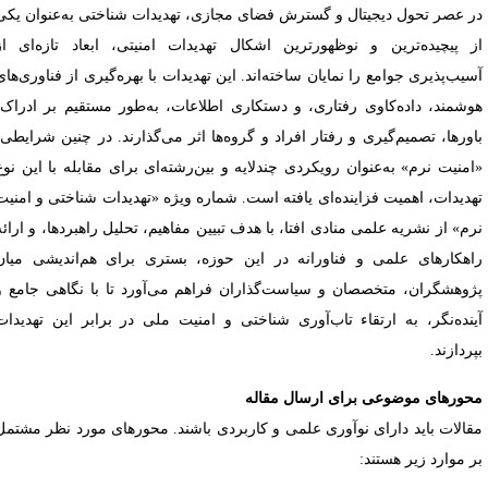
ر عصر تحول دیجیتال و گسترش فضای مجازی، تهدیدات شناختی به‌عنوان یکی
ز پیچیده‌ترین و نوظهورترین اشکال تهدیدات امنیتی، ابعاد تازه‌ای از
سیب‌پذیری جوامع را نمایان ساخته‌اند. این تهدیدات با بهره‌گیری از فناوری‌های
وشمند، داده‌کاوی رفتاری، و دستکاری اطلاعات، به‌طور مستقیم بر ادراک،
اورها، تصمیم‌گیری و رفتار افراد و گروه‌ها اثر می‌گذارند. در چنین شرایطی،
امنیت نرم» به‌عنوان رویکردی چندلایه و بین‌رشته‌ای برای مقابله با این نوع
هدیدات، اهمیت فزاینده‌ای یافته است. شماره ویژه «تهدیدات شناختی و امنیت
رم» از نشریه علمی منادی افتا، با هدف تبیین مفاهیم، تحلیل راهبردها، و ارائه
اهکارهای علمی و فناورانه در این حوزه، بستری برای هم‌اندیشی میان
ژوهشگران، متخصصان و سیاست‌گذاران فراهم می‌آورد تا با نگاهی جامع و
ینده‌نگر، به ارتقاء تاب‌آوری شناختی و امنیت ملی در برابر این تهدیدات
پردازند.
حورهای موضوعی برای ارسال مقاله
قالات باید دارای نوآوری علمی و کاربردی باشند. محورهای مورد نظر مشتمل
ر موارد زیر هستند: