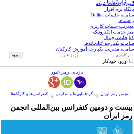
تماس با ما
ویزیون تحت شبکه
یگاه نرم افزار
مانه جلسات Online
هنماها
یریت حساب کاربری
ز خدمت الکترونیک
ابخانه دیجیتال
مانه یکپارچه کتابخانه‌ها
مانه مدیریت یکپارچه آموزش کارکنان
ورود خودکار
بازیابی رمز عبور
انجمن رمز ایران
گردهمایی‌ها و مدارس
کنفرانس‌ها و کارگاه‌ها
یست و دومین کنفرانس بین‌المللی انجمن
مز ایران