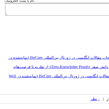
فراخوان بهاره کنفرانس رمز ۱۴۰۵ | چاپ مقالات انگلیسی در ژورنال بین‌المللی ISeCure (نمایه‌شده در
برگزاری نشست تخصصی «اثبات‌های دانش صفر (Zero-Knowledge Proofs): از نظریه تا فرصت‌های
فراخوان کنفرانس رمز ۱۴۰۵ | چاپ مقالات انگلیسی در ژورنال بین‌المللی ISeCure (نمایه‌شده در WoS
۰ نظر