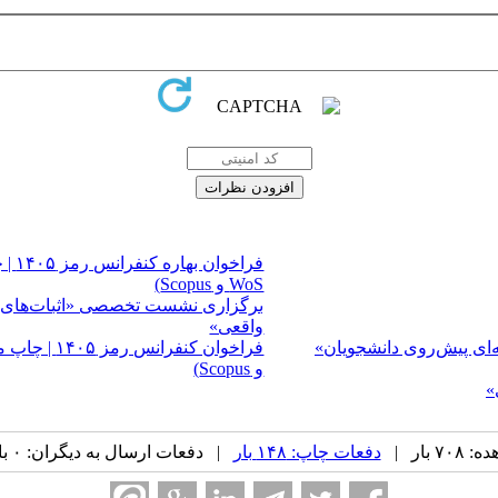
WoS و Scopus)
واقعی»
ای پیش‌روی دانشجویان»
و Scopus)
»
 بار |
دفعات چاپ: ۱۴۸ بار
| دفعات ارسال به دیگران: ۰ بار |