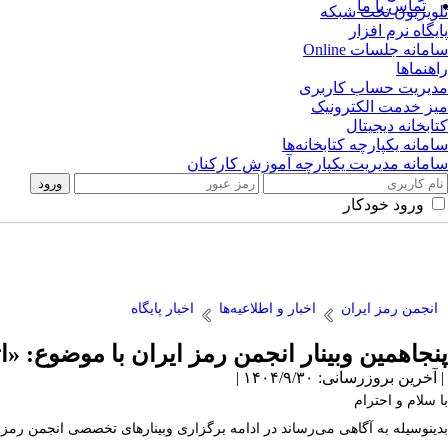
تماس با ما
تلویزیون تحت شبکه
پایگاه نرم افزار
سامانه جلسات Online
راهنماها
مدیریت حساب کاربری
میز خدمت الکترونیک
کتابخانه دیجیتال
سامانه یکپارچه کتابخانه‌ها
سامانه مدیریت یکپارچه آموزش کارکنان
ورود خودکار
انجمن رمز ایران
اخبار و اطلاعیه‌ها
اخبار پایگاه
پنجاهمین وبینار انجمن رمز ایران با موضوع: «اث
| آخرین بروزرسانی: ۱۴۰۴/۹/۳۰ |
با سلام و احترام
بدینوسیله به آگاهی می‌رساند در ادامه برگزاری وبینارهای تخصصی انجمن رمز ای