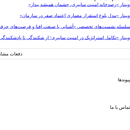
وبینار «رصدخانه امنیت سایبری، چشمان همیشه بیدار»
وبینار «مدل بلوغ استقرار معماری اعتماد صفر در سازمان»
سلسله نشست‌های تخصصی «آشنایی با صنعت افتا و فرصت‌های حرفه‌
وبینار «تکامل استراتژیک در امنیت سایبری؛ از شکنندگی تا پادشکنندگی
دفعات مشاهده: ۷۰۴
پیوندها
انجمن کامپیوتر ایران
انجمن فرماندهی و کنترل ارتباطات رایانه و اطلاعات ایران
اتحادیه انجمن‌های ایرانی علوم ریاضی
انجمن صنفی صنعت افتا
تماس با ما
خیابان آزادی، جنب دانشگاه صنعتی شریف، خ شهید ولی ا... صادقی، پلاک ۲۶، طبقه چهارم، واحد شمار
صندوق پستی: ۶۳۴ – ۱۳۴۴۵
info@isc.org.ir
۶۶۰۲۱۱۵۰ (۲۱) ۹۸+
-
۶۶۰۳۲۰۰۰ (۲۱) ۹۸+