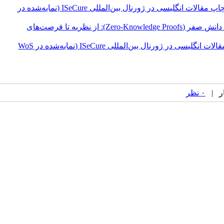
فراخوان بهاره کنفرانس رمز ۱۴۰۵ | چاپ مقالات انگلیسی در ژورنال بین‌المللی ISeCure (نمایه‌شده در
برگزاری نشست تخصصی «اثبات‌های دانش صفر (Zero-Knowledge Proofs): از نظریه تا فرصت‌های
فراخوان کنفرانس رمز ۱۴۰۵ | چاپ مقالات انگلیسی در ژورنال بین‌المللی ISeCure (نمایه‌شده در WoS
۰ نظر