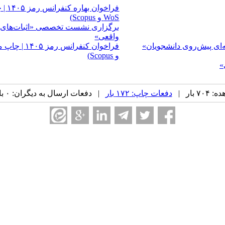
WoS و Scopus)
واقعی»
ای پیش‌روی دانشجویان»
و Scopus)
»
 بار |
دفعات چاپ: ۱۷۲ بار
| دفعات ارسال به دیگران: ۰ بار |
ه ۱۶