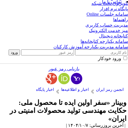
تماس با ما
ویزیون تحت شبکه
یگاه نرم افزار
مانه جلسات Online
هنماها
یریت حساب کاربری
ز خدمت الکترونیک
ابخانه دیجیتال
مانه یکپارچه کتابخانه‌ها
مانه مدیریت یکپارچه آموزش کارکنان
ورود خودکار
بازیابی رمز عبور
انجمن رمز ایران
اخبار و اطلاعیه‌ها
اخبار پایگاه
بینار «سفر اولین ایده تا محصول ملی:
کایت مهندسی تولید محصولات امنیتی در
یران»
آخرین بروزرسانی: ۱۴۰۴/۱۰/۷ |