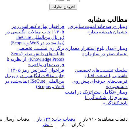
طالب مشابه
بینار «رصدخانه امنیت سایبری،
فراخوان بهاره کنفرانس رمز
شمان همیشه بیدار»
۱۴۰۵ | چاپ مقالات انگلیسی در
ژورنال بین‌المللی ISeCure
(نمایه‌شده در WoS و Scopus)
بینار «مدل بلوغ استقرار معماری
برگزاری نشست تخصصی
عتماد صفر در سازمان»
«اثبات‌های دانش صفر (Zero-
Knowledge Proofs): از نظریه تا
فرصت‌های واقعی»
لسله نشست‌های تخصصی
فراخوان کنفرانس رمز ۱۴۰۵ |
آشنایی با صنعت افتا و
چاپ مقالات انگلیسی در ژورنال
رصت‌های حرفه‌ای پیش‌روی
بین‌المللی ISeCure (نمایه‌شده در
انشجویان»
WoS و Scopus)
بینار «تکامل استراتژیک در امنیت
ایبری؛ از شکنندگی تا
ادشکنندگی»
عات مشاهده: ۷۱۰ بار |
دفعات چاپ: ۱۴۴ بار
| دفعات ارسال به
دیگران: ۰ بار |
۰ نظر