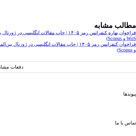
مطالب مشابه
WoS و Scopus)
و Scopus)
دفعات مشاهده: ۷۱۸
پیوندها
انجمن کامپیوتر ایران
انجمن فرماندهی و کنترل ارتباطات رایانه و اطلاعات ایران
اتحادیه انجمن‌های ایرانی علوم ریاضی
انجمن صنفی صنعت افتا
تماس با ما
خیابان آزادی، جنب دانشگاه صنعتی شریف، خ شهید ولی ا... صادقی، پلاک ۲۶، طبقه چهارم، واحد شمار
صندوق پستی: ۶۳۴ – ۱۳۴۴۵