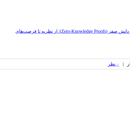
برگزاری نشست تخصصی «اثبات‌های دانش صفر (Zero-Knowledge Proofs): از نظریه تا فرصت‌های
۰ نظر