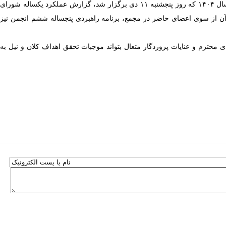
ضمن عرض تبریک میلاد خجسته امیرالمومنین امام علی (ع) به حضور شما عزیزان و با قدردانی از مشارکت اعضای پیوسته انجمن در مجمع عمومی عادی سال ۱۴۰۴ که روز پنجشنبه ۱۱ دی برگزار شد، گزارش عملکرد یکساله شورای
آن از سوی اعضای حاضر در مجمع، برنامه راهبردی پنجساله ششم انجمن نیز
نجمن از سال ۱۴۰۵ تا پایان ۱۴۰۹ خواهد بود و امید است با یاری شما اعضای محترم و عنایات پروردگار متعال بتواند موجبات تحقق اهداف کلان و نیل به