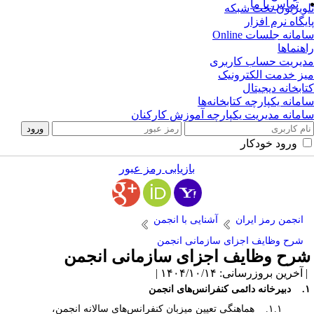
تماس با ما
ویزیون تحت شبکه
یگاه نرم افزار
مانه جلسات Online
هنماها
یریت حساب کاربری
ز خدمت الکترونیک
ابخانه دیجیتال
مانه یکپارچه کتابخانه‌ها
مانه مدیریت یکپارچه آموزش کارکنان
ورود خودکار
بازیابی رمز عبور
انجمن رمز ایران
آشنایی با انجمن
شرح وظایف اجزای سازمانی انجمن
رح وظایف اجزای سازمانی انجمن
آخرین بروزرسانی: ۱۴۰۴/۱۰/۱۴ |
انس‌های انجمن
۱.۱. هماهنگی تعیین میزبان‌ کنفرانس‌های سالانه انجمن،