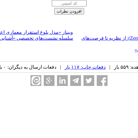
وبینار «مدل بلوغ استقرار معماری اع
برگزاری نشست تخصصی «اثبات‌های دانش صفر (Zero-Knowledge Proofs): از نظریه تا فرصت‌های
سلسله نشست‌های تخصصی «آشنایی با
»
 بار |
دفعات چاپ: ۱۱۷ بار
| دفعات ارسال به دیگران: ۰ بار |
ه ۱۶