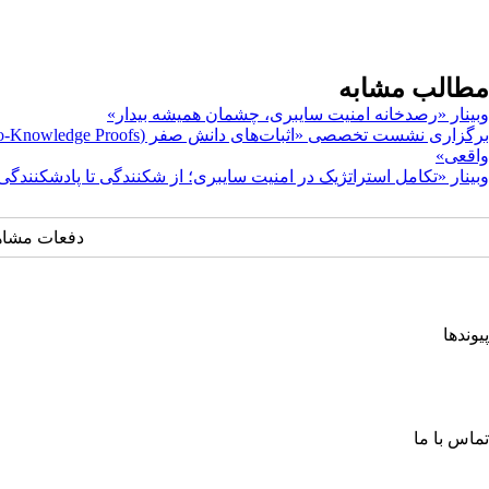
مطالب مشابه
وبینار «رصدخانه امنیت سایبری، چشمان همیشه بیدار»
واقعی»
وبینار «تکامل استراتژیک در امنیت سایبری؛ از شکنندگی تا پادشکنندگی
دفعات مشاهده: ۵۵۹
پیوندها
انجمن کامپیوتر ایران
انجمن فرماندهی و کنترل ارتباطات رایانه و اطلاعات ایران
اتحادیه انجمن‌های ایرانی علوم ریاضی
انجمن صنفی صنعت افتا
تماس با ما
خیابان آزادی، جنب دانشگاه صنعتی شریف، خ شهید ولی ا... صادقی، پلاک ۲۶، طبقه چهارم، واحد شمار
صندوق پستی: ۶۳۴ – ۱۳۴۴۵