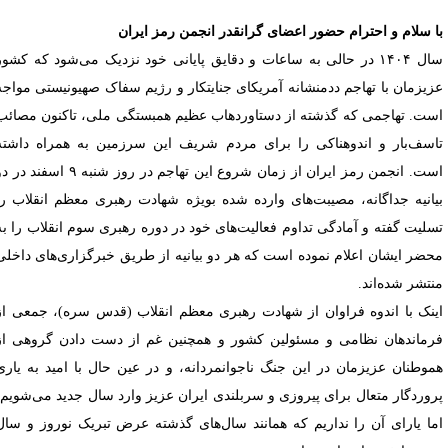
ا سلام و احترام حضور اعضای گرانقدر انجمن رمز ایران
سال ۱۴۰۴ در حالی به ساعات و دقایق پایانی خود نزدیک می‌شود که کشور
زیزمان با تهاجم ددمنشانه آمریکای جنایتکار و رژیم سفاک صهیونیستی مواجه
ست. تهاجمی که گذشته از دستاوردهاب عظیم همبستگی ملی، تاکنون مصائب
اسف‌بار و اندوهناکی را برای مردم شریف این سرزمین به همراه داشته
است. انجمن رمز ایران از زمان شروع این تهاجم در روز شنبه ۹ اسفند در دو
یانیه جداگانه، مصیبت‌های وارده شده بویژه شهادت رهبری معظم انقلاب را
سلیت گفته و آمادگی تداوم فعالیت‌های خود در دوره رهبری سوم انقلاب را به
حضر ایشان اعلام نموده است که هر دو بیانیه از طریق خبرگزاری‌های داخلی
نتشر شده‌اند.
ینک با اندوه فراوان از شهادت رهبری معظم انقلاب (قدس سره)، جمعی از
رماندهان نظامی و مسئولین کشور و همچنین غم از دست دادن گروهی از
موطنان عزیزمان در این جنگ ناجوانمردانه، و در عین حال با امید به یاری
روردگار متعال برای پیروزی و سربلندی ایران عزیز وارد سال جدید می‌شویم،
ما یارای آن را نداریم که همانند سال‌های گذشته عرض تبریک نوروز و سال