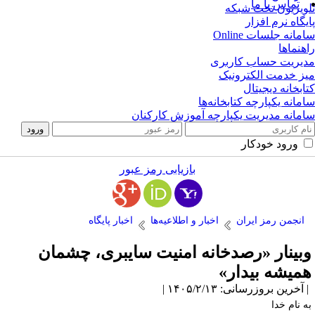
تماس با ما
ویزیون تحت شبکه
یگاه نرم افزار
مانه جلسات Online
هنماها
یریت حساب کاربری
ز خدمت الکترونیک
ابخانه دیجیتال
مانه یکپارچه کتابخانه‌ها
مانه مدیریت یکپارچه آموزش کارکنان
ورود خودکار
بازیابی رمز عبور
انجمن رمز ایران
اخبار و اطلاعیه‌ها
اخبار پایگاه
بینار «رصدخانه امنیت سایبری، چشمان
میشه بیدار»
آخرین بروزرسانی: ۱۴۰۵/۲/۱۳ |
ه نام خدا