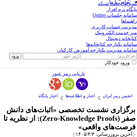
تماس با ما
ویزیون تحت شبکه
یگاه نرم افزار
مانه جلسات Online
هنماها
یریت حساب کاربری
ز خدمت الکترونیک
ابخانه دیجیتال
مانه یکپارچه کتابخانه‌ها
مانه مدیریت یکپارچه آموزش کارکنان
ورود خودکار
بازیابی رمز عبور
انجمن رمز ایران
اخبار و اطلاعیه‌ها
اخبار پایگاه
رگزاری نشست تخصصی «اثبات‌های دانش
صفر (Zero-Knowledge Proofs): از نظریه تا
رصت‌های واقعی»
آخرین بروزرسانی: ۱۴۰۵/۴/۳ |