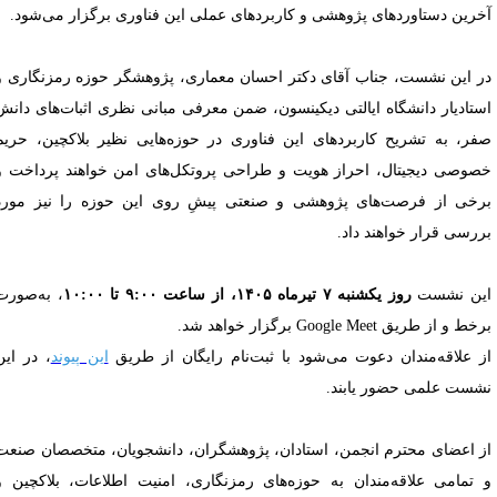
خرین دستاوردهای پژوهشی و کاربردهای عملی این فناوری برگزار می‌شود.
ر این نشست، جناب آقای دکتر احسان معماری، پژوهشگر حوزه رمزنگاری و
ستادیار دانشگاه ایالتی دیکینسون، ضمن معرفی مبانی نظری اثبات‌های دانش
فر، به تشریح کاربردهای این فناوری در حوزه‌هایی نظیر بلاکچین، حریم
صوصی دیجیتال، احراز هویت و طراحی پروتکل‌های امن خواهند پرداخت و
رخی از فرصت‌های پژوهشی و صنعتی پیشِ روی این حوزه را نیز مورد
ررسی قرار خواهند داد.
ین نشست
روز یکشنبه ۷ تیرماه ۱۴۰۵، از ساعت ۹:۰۰ تا ۱۰:۰۰
، به‌صورت
ط و از طریق Google Meet برگزار خواهد شد.
ز علاقه‌مندان دعوت می‌شود با ثبت‌نام رایگان از طریق
این پیوند
، در این
شست علمی حضور یابند.
ز اعضای محترم انجمن، استادان، پژوهشگران، دانشجویان، متخصصان صنعت
 تمامی علاقه‌مندان به حوزه‌های رمزنگاری، امنیت اطلاعات، بلاکچین و