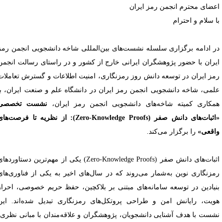
عضای محترم انجمن رمز ایران
ا سلام و احترام
ر ادامه برگزاری سلسله نشست‌های بین‌المللی شاخه دانشجویی انجمن رمز
یران با حضور پژوهشگران ایرانی خارج از کشور و در راستای رسالت انجمن
مز ایران در توسعه دانش روز رمزنگاری، امنیت اطلاعات و گسترش تعاملات
لمی، شاخه دانشجویی انجمن رمز ایران در دانشگاه علم و صنعت ایران، با
مکاری کمیته شاخه‌های دانشجویی انجمن رمز ایران،
نشست تخصصی
«اثبات‌های دانش صفر (Zero-Knowledge Proofs): از نظریه تا فرصت‌های
اقعی»
را برگزار می‌کند.
اثبات‌های دانش صفر (Zero-Knowledge Proofs) یکی از مهم‌ترین دستاوردهای
مزنگاری نوین به‌شمار می‌روند که در سال‌های اخیر به یکی از فناوری‌های
نیادین در توسعه سامانه‌های مبتنی بر بلاکچین، حفظ حریم خصوصی، احراز
ویت، رایانش امن و طراحی پروتکل‌های رمزنگاری تبدیل شده‌اند. این
شست با هدف آشنایی دانشجویان، پژوهشگران و علاقه‌مندان با مبانی نظری،