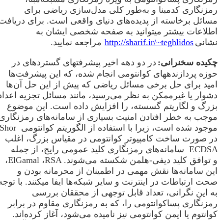
مزنگاری کدمبنا و به‌طور کلی مدل‌سازی ریاضی برای
سائل برخاسته از پدیده‌های دنیای واقعی است. برای دریافت
طلاعات بیشتر می­توانید به صفحه شخصی ایشان به
شانی
http://sharif.ir/~teghlidos
مراجعه نمایید
.
کیده سخنرانی
:
در دو دهه اخیر پیشرفتهای گستردهای در
وزه پردازندههای کوانتومی انجام شده، که این پیشرفت‌ها
مید برای حل برخی مسائل ریاضی که پیش از این حل آن‌ها
شوار یا غیرممکن به نظر می‌رسید، مانند مسائل تجزیه اعداد
زرگ و لگاریتم گسسته، را افزایش داده است. این موضوع
وجب به خطر افتادن امنیت بسیاری از سامانه‌های رمزنگاری
وجود شده است، زیرا با استفاده از الگوریتم کوانتومی
Shor
ر صورت ساخت کامپیوتر کوانتومی در مقیاس بزرگ، اغلب
ECDS
سامانه‌های رمزنگاری کلید عمومی رایج، از جمله
 توافق کلید دیفی-هلمن شکسته می‌شوند.
RSA
،
ElGamal
،
ین سامانه‌ها نقش مهمی در اطمینان از محرمانه بودن و
حت ارتباطات در اینترنت و سایر شبکه‌ها ایفا میکنند. با توجه
ه این نگرانی، تعداد قابل توجهی از محققان بررسی
مزنگاری پساکوانتومی را، که به رمزنگاری مقاوم در برابر
وانتوم یا ایمن کوانتومی نیز نامیده می‌شود، آغاز کرده‌اند.