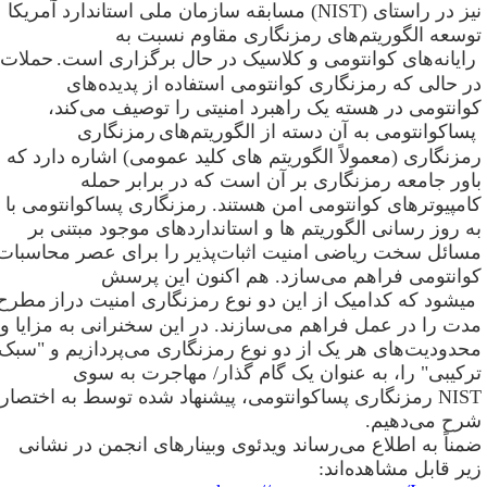
یز در راستای
(NIST)
مسابقه سازمان ملی استاندارد آمریکا
وسعه الگوریتم‌های رمزنگاری مقاوم نسبت به
ایانه‌های کوانتومی و کلاسیک در حال برگزاری است.
حملات
ر حالی که رمزنگاری کوانتومی استفاده از پدیده‌های
وانتومی در هسته یک راهبرد امنیتی را توصیف می‌کند،
ساکوانتومی به آن دسته از الگوریتم‌های
رمزنگاری
مزنگاری (معمولاً الگوریتم های کلید عمومی) اشاره دارد که
اور جامعه رمزنگاری بر آن است که در برابر حمله
امپیوترهای کوانتومی امن هستند. رمزنگاری پساکوانتومی با
ه روز رسانی الگوریتم ها و استانداردهای موجود مبتنی بر
سائل سخت ریاضی امنیت اثبات‌پذیر را برای عصر محاسبات
وانتومی فراهم می‌سازد. هم اکنون این پرسش
یشود که کدامیک از این دو نوع رمزنگاری امنیت دراز
مطرح
دت را در عمل فراهم می‌سازند. در این سخنرانی به مزایا و
حدودیت‌های هر یک از دو نوع رمزنگاری می‌پردازیم و "سبک
رکیبی" را، به عنوان یک گام گذار/ مهاجرت به سوی
NIS
رمزنگاری پساکوانتومی، پیشنهاد شده توسط
به اختصار
رح می‌دهیم
.
مناً به اطلاع می‌رساند ویدئوی وبینارهای انجمن در نشانی
یر قابل مشاهده‌اند
: