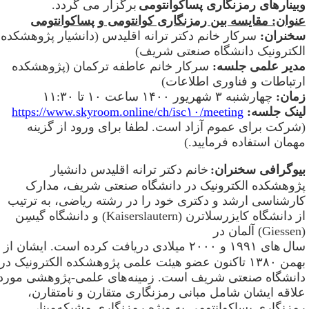
بینارهای رمزنگاری پساکوانتومی
برگزار می گردد
.
نوان: مقایسه بین رمزنگاری کوانتومی و پساکوانتومی
خنران
:
سرکار خانم دکتر ترانه اقلیدس (دانشیار پژوهشکده
لکترونیک دانشگاه صنعتی شریف)
دیر علمی جلسه
:
سرکار خانم عاطفه ترکمان (پژوهشکده
رتباطات و فناوری اطلاعات)
مان
:
چهارشنبه
۳
شهریور
۱۴۰۰
ساعت
۱۰
تا
۱۱:۳۰
ینک جلسه
:
https://www.skyroom.online/ch/isc۱۰/meeting
شرکت برای عموم آزاد است. لطفا برای ورود از گزینه
همان استفاده فرمایید
.)
یوگرافی سخنران
:
خانم دکتر ترانه اقلیدس دانشیار
ژوهشکده الکترونیک در دانشگاه صنعتی شریف، مدارک
ارشناسی ارشد و دکتری خود را در رشته ریاضی، به ترتیب
ز دانشگاه کایزرسلاترن
(Kaiserslautern)
و دانشگاه گیسِن
(
آلمان در
ال­
های
۱۹۹۱
و
۲۰۰۰
میلادی دریافت کرده است. ایشان از
همن
۱۳۸۰
تاکنون عضو هیئت علمی پژوهشکده الکترونیک در
انشگاه صنعتی شریف است. زمینه‌های علمی-پژوهشی مورد
لاقه ایشان شامل مبانی رمزنگاری متقارن و نامتقارن،
مزنگاری پساکوانتومی به ویژه رمزنگاری مشبکه‌مبنا،