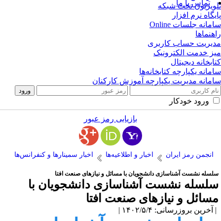
تماس با ما
ویزیون تحت شبکه
یگاه نرم افزار
مانه جلسات Online
هنماها
یریت حساب کاربری
ز خدمت الکترونیک
ابخانه دیجیتال
مانه یکپارچه کتابخانه‌ها
مانه مدیریت یکپارچه آموزش کارکنان
ورود خودکار
بازیابی رمز عبور
انجمن رمز ایران
اخبار و اطلاعیه‌ها
اخبار سمینارها و کنفرانس‌ها
لسله نشست آشناسازی دانشجویان با مسائل و نیازهای صنعت افتا
لسله نشست آشناسازی دانشجویان با
سائل و نیازهای صنعت افتا
آخرین بروزرسانی: ۱۴۰۲/۵/۴ |