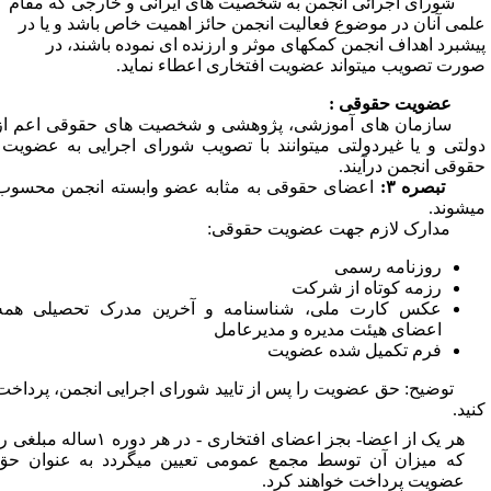
شورای اجرائی انجمن به شخصیت­ های ایرانی و خارجی که مقام
لمی آنان در موضوع فعالیت انجمن حائز اهمیت خاص باشد و یا در
یشبرد اهداف انجمن کمکهای موثر و ارزنده ­ای نموده باشند، در
ورت تصویب می­تواند عضویت افتخاری اعطاء نماید.
عضویت حقوقی :
ازمان های آموزشی، پژوهشی و شخصیت ­های حقوقی اعم از
ولتی و یا غیردولتی می
توانند با تصویب شورای اجرایی به عضویت
قوقی انجمن درآیند.
بصره ۳:
اعضای حقوقی به مثابه عضو وابسته انجمن محسوب
ی­شوند­.
دارک لازم جهت عضویت حقوقی:
روزنامه رسمی
رزمه کوتاه از شرکت
عکس کارت ملی، شناسنامه و آخرین مدرک تحصیلی همه
اعضای هیئت مدیره و مدیرعامل
فرم تکمیل شده عضویت
توضیح: حق عضویت را پس از تایید شورای اجرایی انجمن، پرداخت
نید.
هر یک از اعضا- بجز اعضای افتخاری - در هر دوره ۱ساله مبلغی را
که میزان آن توسط مجمع عمومی تعیین می­گردد به عنوان حق
عضویت پرداخت خواهند کرد.