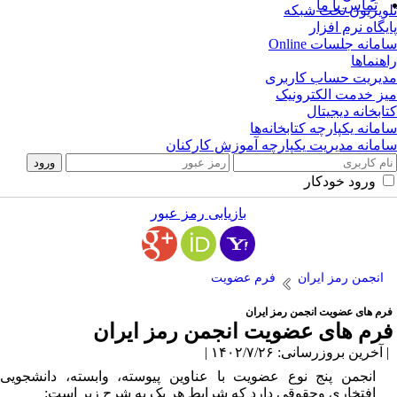
تماس با ما
ویزیون تحت شبکه
یگاه نرم افزار
مانه جلسات Online
هنماها
یریت حساب کاربری
ز خدمت الکترونیک
ابخانه دیجیتال
مانه یکپارچه کتابخانه‌ها
مانه مدیریت یکپارچه آموزش کارکنان
ورود خودکار
بازیابی رمز عبور
انجمن رمز ایران
فرم عضویت
رم های عضویت انجمن رمز ایران
رم های عضویت انجمن رمز ایران
آخرین بروزرسانی: ۱۴۰۲/۷/۲۶ |
انجمن پنج نوع عضویت با عناوین پیوسته، وابسته، دانشجویی،
افتخاری وحقوقی دارد که شرایط هر یک به شرح زیر است: