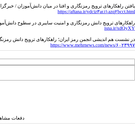
یافتن راهکارهای ترویج رمزنگاری و افتا در میان دانش‌آموزان / خبرگزار
https://aftana.ir/vdciz۳ar.t۱azq۲bcct.html
راهکارهای ترویج دانش رمزنگاری و امنیت سایبری در سطوح دانش‌آموز
isna.ir/xdQyXY
در نشست هم اندیشی انجمن رمز ایران؛ راهکارهای ترویج دانش رمزن
https://www.mehrnews.com/news/۶۰۲۳۹۹۷
دفعات مشاهده: ۳۲۲۳ 