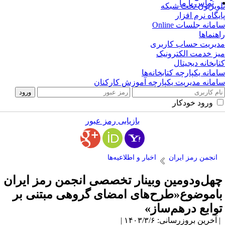
تماس با ما
ویزیون تحت شبکه
یگاه نرم افزار
مانه جلسات Online
هنماها
یریت حساب کاربری
ز خدمت الکترونیک
ابخانه دیجیتال
مانه یکپارچه کتابخانه‌ها
مانه مدیریت یکپارچه آموزش کارکنان
ورود خودکار
بازیابی رمز عبور
انجمن رمز ایران
اخبار و اطلاعیه‌ها
هل‌ودومین وبینار تخصصی انجمن رمز ایران
اموضوع«طرح‌های امضای گروهی مبتنی بر
وابع ‌درهم‌ساز»
آخرین بروزرسانی: ۱۴۰۳/۳/۶ |