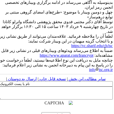
دینوسیله به آگاهی می‌رساند در ادامه برگزاری وبینارهای تخصصی
نجمن رمز ایران،
هل ‌و دومین وبینار با موضوع: «طرح‌های امضای گروهی مبتنی بر
وابع ‌درهم‌ساز»
وسط آقای دکتر مجتبی فدوی محقق پژوهشی دانشگاه واترلو کانادا
در تاریخ چهارشنبه ۹ خرداد ۱۴۰۳ ساعت ۱۵ الی ۱۶:۳۰ برگزار خواهد
د.
طفاً آن را ملاحظه فرمائید. علاقه‌مندان می‌توانند از طریق نشانی زیر
 با انتخاب گزینه میهمان در این وبینار شرکت نمایند:
https://vc.sharif.edu/ch/is
مناً به اطلاع می‌رساند ویدئوهای وبینارهای قبلی در نشانی زیر قابل
شاهده‌اند:
https://www.aparat.com/Irancrypt
نانچه مایل به دریافت این نوع اطلاعیه‌ها نیستید، لطفاٌ درخواست خود
ا در پاسخ به این پیام به دبیرخانه انجمن به نشانی زیر اعلام فرمائید:
info
isc.org.i
سایر مطالب این بخش
|
نسخه قابل چاپ
|
ارسال به دوستان
|