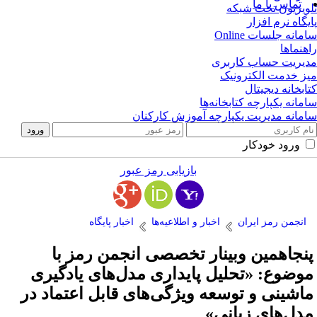
تماس با ما
ویزیون تحت شبکه
یگاه نرم افزار
مانه جلسات Online
هنماها
یریت حساب کاربری
ز خدمت الکترونیک
ابخانه دیجیتال
مانه یکپارچه کتابخانه‌ها
مانه مدیریت یکپارچه آموزش کارکنان
ورود خودکار
بازیابی رمز عبور
انجمن رمز ایران
اخبار و اطلاعیه‌ها
اخبار پایگاه
نجاهمین وبینار تخصصی انجمن رمز با
وضوع: «تحلیل پایداری مدل‌های یادگیری
اشینی و توسعه ویژگی‌های قابل اعتماد در
دل‌های زبانی»