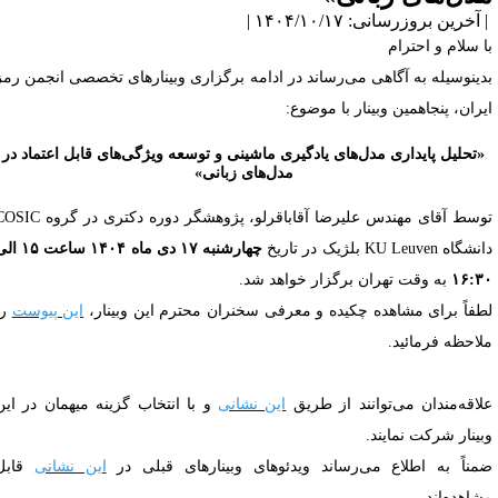
آخرین بروزرسانی: ۱۴۰۴/۱۰/۱۷ |
ا سلام و احترام
دینوسیله به آگاهی می‌رساند در ادامه برگزاری وبینارهای تخصصی انجمن رمز
یران، پنجاهمین وبینار با موضوع:
«تحلیل پایداری مدل‌های یادگیری ماشینی و توسعه ویژگی‌های قابل اعتماد در
مدل‌های زبانی»
توسط آقای مهندس علیرضا آقاباقرلو، پژوهشگر دوره دکتری در گروه COSIC
گاه KU Leuven بلژیک در تاریخ
چهارشنبه ۱۷ دی ماه ۱۴۰۴ ساعت ۱۵ الی
۱۶:۳
به وقت تهران برگزار خواهد شد.
طفاً برای مشاهده چکیده و معرفی سخنران محترم این وبینار،
این پیوست
را
لاحظه فرمائید.
لاقه‌مندان می‌توانند از طریق
این نشانی
و با انتخاب گزینه میهمان در این
بینار شرکت نمایند.
مناً به اطلاع می‌رساند ویدئوهای وبینارهای قبلی در
این نشانی
قابل
شاهده‌اند.