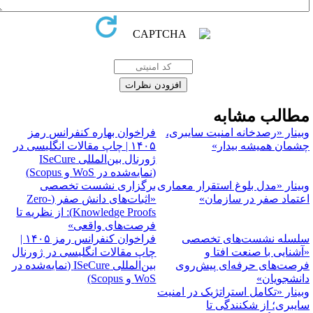
طالب مشابه
بینار «رصدخانه امنیت سایبری،
فراخوان بهاره کنفرانس رمز
شمان همیشه بیدار»
۱۴۰۵ | چاپ مقالات انگلیسی در
ژورنال بین‌المللی ISeCure
(نمایه‌شده در WoS و Scopus)
بینار «مدل بلوغ استقرار معماری
برگزاری نشست تخصصی
عتماد صفر در سازمان»
«اثبات‌های دانش صفر (Zero-
Knowledge Proofs): از نظریه تا
فرصت‌های واقعی»
لسله نشست‌های تخصصی
فراخوان کنفرانس رمز ۱۴۰۵ |
آشنایی با صنعت افتا و
چاپ مقالات انگلیسی در ژورنال
رصت‌های حرفه‌ای پیش‌روی
بین‌المللی ISeCure (نمایه‌شده در
انشجویان»
WoS و Scopus)
بینار «تکامل استراتژیک در امنیت
ایبری؛ از شکنندگی تا