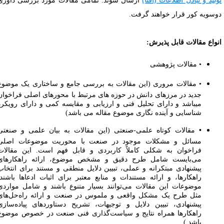
ولید و تبادل اطلاعات (افتا)
ارسال شوند. تمامی مقالات مورد بررسی داوری
وسویه کور قرار خواهند گرفت
.
نواع مقالات قابل پذیرش
:
• مقالات پژوهشی
• مقالات مروری (این مقالات به بررسی جامع و ساختاری یک موضوع
جدید در مرزهای دانش در حوزه های مرتبط با محورهای اصلی فراخوان
میباشد و دارای تحلیل فنی و ارزیابی و مقایسه کمی و دارای رویکرد
شناسایی و آینده نگاری موضوع مقاله می باشد)
•
مقالات کوتاه علمی-صنعتی (این مقالات به بیان علمی و صنعتی
مسائل و مشکلات موجود در صنعت با محوریت موضوعات اصلی
فراخوان به شکلی کاملاً کاربردی و قابل فهم است. این مقالات
می‌بایست شامل طرح دقیق و مشخص موضوع، ارائه راهکارهای
پیشنهادی مبتکرانه و عملی، تبیین دلایل منطقی و مستند برای انتخاب
راهکارها، و ارائه مستندات و منابع معتبر برای اثبات ادعاها باشند.
موضوعات این مقالات می‌توانند بسیار متنوع باشند و شامل مواردی
مثل طرح یک مشکل واقعی و ملموس در صنعت و ارائه راه‌حل‌های
پیشنهادی، تبیین دلایل و توجیهات، تشریح دستاوردهای پیاده‌سازی
راهکارها همراه نتایج و سیاست‌گذاری فنی صنعت در خصوص موضوع
باشد.)