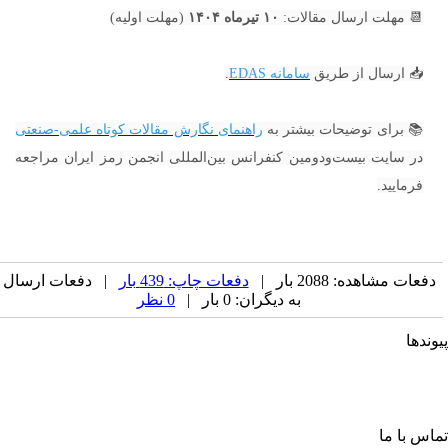
📆 مهلت ارسال مقالات:
۱۰ تیرماه ۱۴۰۴
(مهلت اولیه)
📥 ارسال از طریق
سامانه EDAS
.
📚 برای توضیحات بیشتر به
راهنمای نگارش مقالات کوتاه علمی-صنعتی
در سایت بیست‌ودومین کنفرانس بین‌المللی انجمن رمز ایران مراجعه
فرمایید.
دفعات مشاهده: 2088 بار |
دفعات چاپ: 439 بار
| دفعات ارسال
به دیگران: 0 بار |
0 نظر
وندها
جمن کامپیوتر ایران
جمن فرماندهی و کنترل ارتباطات رایانه و اطلاعات ایران
حادیه انجمن‌های ایرانی علوم ریاضی
جمن صنفی صنعت افتا
اس با ما