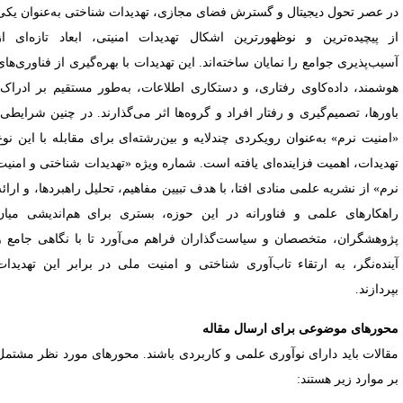
ر عصر تحول دیجیتال و گسترش فضای مجازی، تهدیدات شناختی به‌عنوان یکی
ز پیچیده‌ترین و نوظهورترین اشکال تهدیدات امنیتی، ابعاد تازه‌ای از
سیب‌پذیری جوامع را نمایان ساخته‌اند. این تهدیدات با بهره‌گیری از فناوری‌های
وشمند، داده‌کاوی رفتاری، و دستکاری اطلاعات، به‌طور مستقیم بر ادراک،
اورها، تصمیم‌گیری و رفتار افراد و گروه‌ها اثر می‌گذارند. در چنین شرایطی،
امنیت نرم» به‌عنوان رویکردی چندلایه و بین‌رشته‌ای برای مقابله با این نوع
هدیدات، اهمیت فزاینده‌ای یافته است. شماره ویژه «تهدیدات شناختی و امنیت
رم» از نشریه علمی منادی افتا، با هدف تبیین مفاهیم، تحلیل راهبردها، و ارائه
اهکارهای علمی و فناورانه در این حوزه، بستری برای هم‌اندیشی میان
ژوهشگران، متخصصان و سیاست‌گذاران فراهم می‌آورد تا با نگاهی جامع و
ینده‌نگر، به ارتقاء تاب‌آوری شناختی و امنیت ملی در برابر این تهدیدات
پردازند.
حورهای موضوعی برای ارسال مقاله
قالات باید دارای نوآوری علمی و کاربردی باشند. محورهای مورد نظر مشتمل
ر موارد زیر هستند: