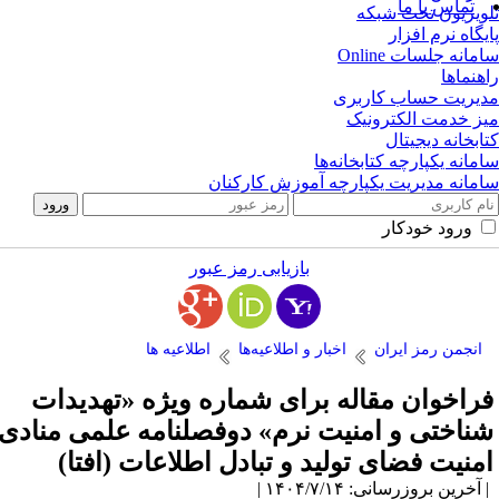
تماس با ما
ویزیون تحت شبکه
یگاه نرم افزار
مانه جلسات Online
هنماها
یریت حساب کاربری
ز خدمت الکترونیک
ابخانه دیجیتال
مانه یکپارچه کتابخانه‌ها
مانه مدیریت یکپارچه آموزش کارکنان
ورود خودکار
بازیابی رمز عبور
انجمن رمز ایران
اخبار و اطلاعیه‌ها
اطلاعیه ها
راخوان مقاله برای شماره ویژه «تهدیدات
ناختی و امنیت نرم» دوفصلنامه علمی منادی
منیت فضای تولید و تبادل اطلاعات (افتا)
آخرین بروزرسانی: ۱۴۰۴/۷/۱۴ |