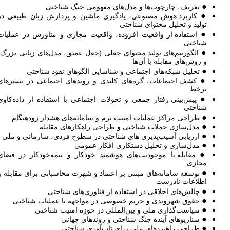
●
تعریف، چارچوب‌ها و مدل‌های مفهومی جنگ شناختی
●
کاربرد هوش مصنوعی، یادگیری ماشین و پردازش زبان طبیعی در
تولید و تحلیل محتوای شناختی
●
استفاده از واقعیت افزوده، واقعیت مجازی و متاورس در عملیات
شناختی
●
الگوریتم‌های تولید محتوای جعلی (جعل عمیق، مدل‌های زبانی بزرگ)
و روش‌های مقابله با آن‌ها
●
تحلیل شبکه‌های اجتماعی و شناسایی الگوهای نفوذ شناختی
●
کشف اجتماعات، گره‌های کلیدی و روندهای اجتماعی در بسترهای
برخط
●
پیش‌بینی رفتار جمعی و تحولات اجتماعی با استفاده از داده‌کاوی
شناختی
●
طراحی مراکز عملیات امنیت نرم و سامانه‌های هشدار زودهنگام
●
مدل‌سازی حملات شناختی و طراحی راهکارهای مقابله
●
ارزیابی آسیب‌پذیری های شناختی در سطوح فردی، سازمانی و ملی
●
مدل‌سازی و تحلیل دستکاری افکار عمومی
●
مقابله با موجودیت‌های هوشمند خودکار و نیمه‌خودکار در فضای
مجازی
●
توسعه سامانه‌های مبتنی بر اعتماد و شهرت محاسباتی برای مقابله با
اطلاعات نادرست
●
چالش‌های اخلاقی در استفاده از فناوری‌های شناختی
●
حقوق شهروندی و حریم خصوصی در مواجهه با عملیات شناختی
●
سیاست‌گذاری ملی و بین‌المللی در حوزه امنیت شناختی
●
سناریوهای آینده جنگ شناختی و روندهای جهانی
●
طراحی راهبردهای ملی برای تاب‌آوری شناختی