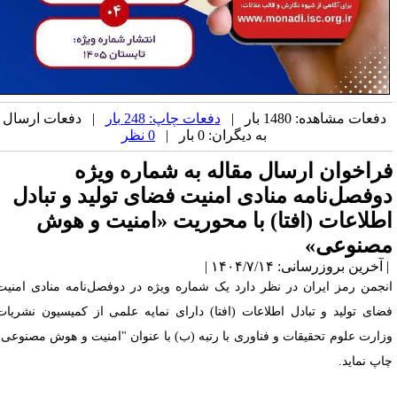
دفعات مشاهده: 1480 بار |
دفعات چاپ: 248 بار
| دفعات ارسال
به دیگران: 0 بار |
0 نظر
راخوان ارسال مقاله به شماره ویژه
وفصل‌نامه منادی امنیت فضای تولید و تبادل
طلاعات (افتا) با محوریت «امنیت و هوش
صنوعی»
آخرین بروزرسانی: ۱۴۰۴/۷/۱۴ |
نجمن رمز ایران در نظر دارد یک شماره ویژه در دوفصل‌نامه منادی امنیت
ضای تولید و تبادل اطلاعات (افتا) دارای نمایه علمی از کمیسیون نشریات
زارت علوم تحقیقات و فناوری با رتبه (ب) با عنوان "امنیت و هوش مصنوعی"
اپ نماید.