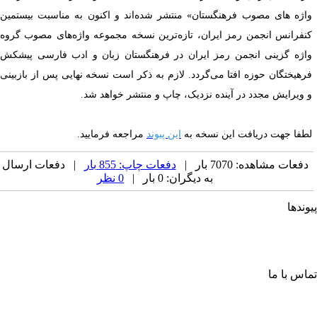
اژه های مصوب فرهنگستان» منتشر شده‌اند و اکنون به مناسبت بیستمین
نفرانس انجمن رمز ایران، تازه‌ترین نسخه مجموعه واژه‌های مصوب گروه
اژه گزینی انجمن رمز ایران در فرهنگستان زبان و ادب فارسی پیشکش
رهیختگان حوزه افتا می‌گردد. لازم به ذکر است نسخه نهایی پس از بازبینی
 ویرایش مجدد در آینده نزدیک، چاپ و منتشر خواهد شد.
طفا جهت دریافت این نسخه به
این پیوند
مراجعه فرمایید.
دفعات مشاهده: 7070 بار |
دفعات چاپ: 855 بار
| دفعات ارسال
به دیگران: 0 بار |
0 نظر
وندها
جمن کامپیوتر ایران
جمن فرماندهی و کنترل ارتباطات رایانه و اطلاعات ایران
حادیه انجمن‌های ایرانی علوم ریاضی
جمن صنفی صنعت افتا
اس با ما
ابان آزادی، جنب دانشگاه صنعتی شریف، خ شهید ولی ا... صادقی،
قه چهارم، واحد شماره ۱۶
وق پستی: ۶۳۴ – ۱۳۴۴۵