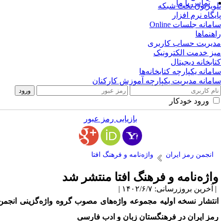
تماس با ما
ویزیون تحت شبکه
یگاه نرم افزار
مانه جلسات Online
هنماها
یریت حساب کاربری
ز خدمت الکترونیک
ابخانه دیجیتال
مانه یکپارچه کتابخانه‌ها
مانه مدیریت یکپارچه آموزش کارکنان
ورود خودکار
بازیابی رمز عبور
انجمن رمز ایران
واژه‌نامه و فرهنگ افتا
اژه‌نامه و فرهنگ افتا منتشر شد
آخرین بروزرسانی: ۱۴۰۲/۶/۷ |
نتشار نسخه اولیه مجموعه واژه‌های مصوب گروه واژه‌گزینی انجمن
مز ایران در فرهنگستان زبان و ادب فارسی