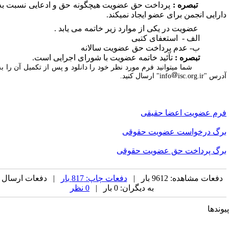
بصره :
پرداخت حق عضویت هیچگونه حق و ادعایی نسبت به
ارایی انجمن برای عضو ایجاد نمی­کند.
عضویت در یکی از موارد زیر خاتمه می یابد .
لف - استعفای کتبی
- عدم پرداخت حق عضویت سالانه
بصره :
تآئید خاتمه عضویت با شورای اجرایی است.
شما میتوانید فرم مورد نظر خود را دانلود و پس از تکمیل آن را به
رس "info
isc.org.ir" ارسال کنید.
رم عضویت اعضا حقیقی
رگ درخواست عضویت حقوقی
رگ پرداخت حق عضویت حقوقی
دفعات مشاهده: 9612 بار |
دفعات چاپ: 817 بار
| دفعات ارسال
به دیگران: 0 بار |
0 نظر
وندها
جمن کامپیوتر ایران
جمن فرماندهی و کنترل ارتباطات رایانه و اطلاعات ایران