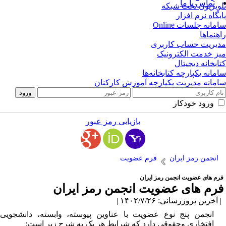
تماس با ما
ویزیون تحت شبکه
یگاه نرم افزار
مانه جلسات Online
هنماها
یریت حساب کاربری
ز خدمت الکترونیک
ابخانه دیجیتال
مانه یکپارچه کتابخانه‌ها
مانه مدیریت یکپارچه آموزش کارکنان
ورود خودکار
بازیابی رمز عبور
انجمن رمز ایران
فرم عضویت
رم های عضویت انجمن رمز ایران
رم های عضویت انجمن رمز ایران
آخرین بروزرسانی: ۱۴۰۲/۷/۲۶ |
انجمن پنج نوع عضویت با عناوین پیوسته، وابسته، دانشجویی،
افتخاری وحقوقی دارد که شرایط هر یک به شرح زیر است: