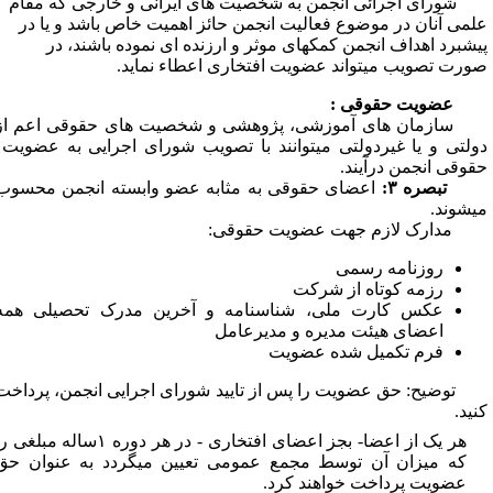
شورای اجرائی انجمن به شخصیت­ های ایرانی و خارجی که مقام
لمی آنان در موضوع فعالیت انجمن حائز اهمیت خاص باشد و یا در
یشبرد اهداف انجمن کمکهای موثر و ارزنده ­ای نموده باشند، در
ورت تصویب می­تواند عضویت افتخاری اعطاء نماید.
عضویت حقوقی :
ازمان های آموزشی، پژوهشی و شخصیت ­های حقوقی اعم از
ولتی و یا غیردولتی می
توانند با تصویب شورای اجرایی به عضویت
قوقی انجمن درآیند.
بصره ۳:
اعضای حقوقی به مثابه عضو وابسته انجمن محسوب
ی­شوند­.
دارک لازم جهت عضویت حقوقی:
روزنامه رسمی
رزمه کوتاه از شرکت
عکس کارت ملی، شناسنامه و آخرین مدرک تحصیلی همه
اعضای هیئت مدیره و مدیرعامل
فرم تکمیل شده عضویت
توضیح: حق عضویت را پس از تایید شورای اجرایی انجمن، پرداخت
نید.
هر یک از اعضا- بجز اعضای افتخاری - در هر دوره ۱ساله مبلغی را
که میزان آن توسط مجمع عمومی تعیین می­گردد به عنوان حق
عضویت پرداخت خواهند کرد.