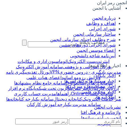
جمن رمز ایران
آشنایی با انجمن
درباره انجمن
اهداف و وظایف
شورای اجرایی
ساختار سازمانی انجمن
شرح وظایف اجزای سازمانی انجمن
مطالب پایگاه
شورای اجرایی دوره‌های پیشین
اعضاء موسس انجمن
آیین‌نامه شاخه دانشجویی
اینترنت
پست الکترونیک
اتوماسیون اداری و مکاتبات
اخبار و اطلاعیه‌ها
پورتال آموزشی و پژوهشی
سامانه آموزش الکترونیک
VPN
مدیریت یادگیری - دروس حضوری
پورتال تغذیه
پیگیری نامه
اخبار پایگاه
ویرایش رزومه اساتید
اعضای هیات علمی
اخبار سمینارها و کنفرانس‌ها
سامانه ارتقای اساتید(اوج)
سامانه جامع نظام پیشنهادها
اخبار مصاحبه‌ها و میزگردها
ارزیابی کارکنان
دفتر تلفن
تلویزیون تحت شبکه
پایگاه نرم افزار
اخبار مجلات علمی
سامانه جلسات Online
راهنماها
مدیریت حساب کاربری
اطلاعیه ها
میز خدمت الکترونیک
کتابخانه دیجیتال
سامانه یکپارچه کتابخانه‌ها
سامانه مدیریت یکپارچه آموزش کارکنان
نشریات انجمن
واژه‌نامه و فرهنگ افتا
انجمن در آینه رسانه‌ها
فرم عضویت