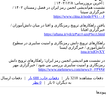
آخرین بروزرسانی: ۱۴۰۲/۱۲/۸ |
نشست هم‌اندیشی انجمن رمز ایران در فصل زمستان ۱۴۰۲ /
برگزاری سیتنا
https://www.citna.ir/node/۲۹۱۰۰
افتن راهکارهای ترویج رمزنگاری و افتا در میان دانش‌آموزان /
برگزاری افتانا
https://aftana.ir/vdciz۳ar.t۱azq۲bcct.htm
اهکارهای ترویج دانش رمزنگاری و امنیت سایبری در سطوح
انش‌آموزی / خبرگزاری ایسنا
isna.ir/xdQyX
ر نشست هم اندیشی انجمن رمز ایران؛ راهکارهای ترویج دانش
مزنگاری و امنیت سایبری بررسی می شود / خبرگزاری مهر
https://www.mehrnews.com/news/۶۰۲۳۹۹
دفعات مشاهده: 3218 بار |
دفعات چاپ: 688 بار
| دفعات ارسال
به دیگران: 0 بار |
0 نظر
وندها
جمن کامپیوتر ایران
جمن فرماندهی و کنترل ارتباطات رایانه و اطلاعات ایران
حادیه انجمن‌های ایرانی علوم ریاضی