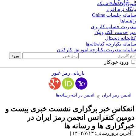
تماس با ما
ویزیون تحت شبکه
یگاه نرم افزار
مانه جلسات Online
هنماها
یریت حساب کاربری
ز خدمت الکترونیک
ابخانه دیجیتال
مانه یکپارچه کتابخانه‌ها
مانه مدیریت یکپارچه آموزش کارکنان
ورود خودکار
بازیابی رمز عبور
انجمن رمز ایران
انجمن در آینه رسانه‌ها
نعکاس خبر برگزاری نشست خبری بیست و
ومین کنفرانس انجمن رمز ایران در
برگزاری ها و رسانه ها
آخرین بروزرسانی: ۱۴۰۴/۷/۱۳ |