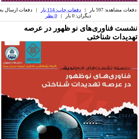
فعات مشاهده: 597 بار |
دفعات چاپ: 114 بار
| دفعات ارسال به
دیگران: 0 بار |
0 نظر
شست فناوری‌های نو ظهور در عرصه
هدیدات شناختی