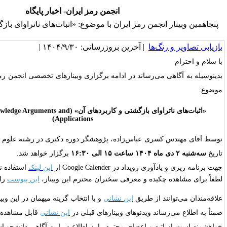
انجمن رمز ایران- اخبار پایگاه
 رمز ایران با موضوع: «اثبات‌های ناتراوای بازگشتی و کاربرد‌های آن»
 آخرین بروزرسانی: ۱۴۰۴/۹/۳۰ |
اند در ادامه برگزاری وبینارهای تخصصی انجمن رمز ایران، پنجاهمین وبینار با
«اثبات‌های ناتراوای بازگشتی و کاربرد‌های آن» (Recursive Zero-Knowledge Arguments and
Applications)
اس‌زاده، پژوهشگر دوره دکتری در رشته علوم کامپیوتر دانشگاه مریلند در
برگزار خواهد شد.
Google Calende از
این لینک
استفاده نمایید.
 و معرفی سخنران محترم این وبینار،
این پیوست
را ملاحظه فرمائید.
طریق
این نشانی
و با انتخاب گزینه میهمان در این وبینار شرکت نمایند:
یدئوهای وبینارهای قبلی در
این نشانی
قابل مشاهده‌اند.
عضای محترم، این اطلاعیه را به آگاهی دانشجویان و همکاران علاقه‌مند خود