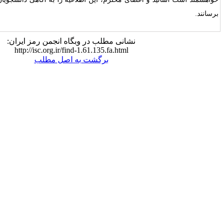
نشانی مطلب در وبگاه انجمن رمز ایران:
http://isc.org.ir/find-1.61.135.fa.html
برگشت به اصل مطلب