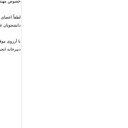
خصوص مهندسی
لطفاً اعضای
دانشجویان علا
با آرزوی مو
دبیرخانه انج