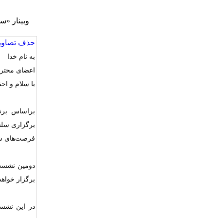
وبینار «س
حذف تصاویر
به نام خدا
اعضای محترم
با سلام و احت
براساس برن
برگزاری سلسل
فرصت‌های شغ
دومین نشست 
برگزار خواهد
در این نشس