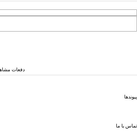
دفعات مشاهده: ۱۶۸۵ 
پیوندها
انجمن کامپیوتر ایران
انجمن فرماندهی و کنترل ارتباطات رایانه و اطلاعات ایران
اتحادیه انجمن‌های ایرانی علوم ریاضی
انجمن صنفی صنعت افتا
تماس با ما
خیابان آزادی، جنب دانشگاه صنعتی شریف، خ شهید ولی ا... صادقی، پلاک ۲۶، طبقه چهارم، واحد شمار