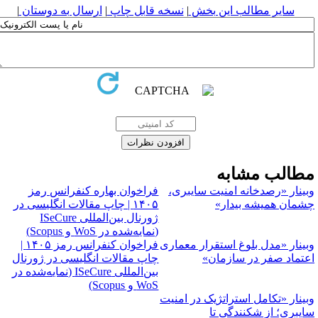
سایر مطالب این بخش
|
نسخه قابل چاپ
|
ارسال به دوستان
|
طالب مشابه
بینار «رصدخانه امنیت سایبری،
فراخوان بهاره کنفرانس رمز
شمان همیشه بیدار»
۱۴۰۵ | چاپ مقالات انگلیسی در
ژورنال بین‌المللی ISeCure
(نمایه‌شده در WoS و Scopus)
بینار «مدل بلوغ استقرار معماری
فراخوان کنفرانس رمز ۱۴۰۵ |
عتماد صفر در سازمان»
چاپ مقالات انگلیسی در ژورنال
بین‌المللی ISeCure (نمایه‌شده در
WoS و Scopus)
بینار «تکامل استراتژیک در امنیت
ایبری؛ از شکنندگی تا