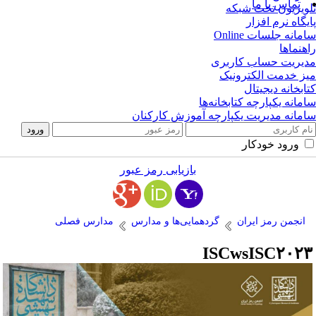
تماس با ما
ویزیون تحت شبکه
یگاه نرم افزار
مانه جلسات Online
هنماها
یریت حساب کاربری
ز خدمت الکترونیک
ابخانه دیجیتال
مانه یکپارچه کتابخانه‌ها
مانه مدیریت یکپارچه آموزش کارکنان
ورود خودکار
بازیابی رمز عبور
انجمن رمز ایران
گردهمایی‌ها و مدارس
مدارس فصلی
ISCwsISC۲۰۲