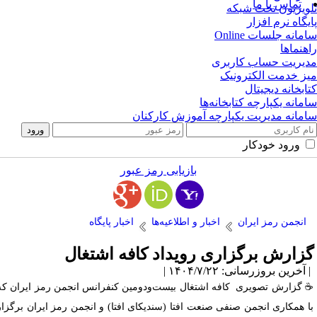
تماس با ما
ویزیون تحت شبکه
یگاه نرم افزار
مانه جلسات Online
هنماها
یریت حساب کاربری
ز خدمت الکترونیک
ابخانه دیجیتال
مانه یکپارچه کتابخانه‌ها
مانه مدیریت یکپارچه آموزش کارکنان
ورود خودکار
بازیابی رمز عبور
انجمن رمز ایران
اخبار و اطلاعیه‌ها
اخبار پایگاه
زارش برگزاری رویداد کافه اشتغال
آخرین بروزرسانی: ۱۴۰۴/۷/۲۲ |
️ گزارش تصویری کافه اشتغال بیست‌ودومین کنفرانس انجمن رمز ایران که
ا همکاری انجمن صنفی صنعت افتا (سندیکای افتا) و انجمن رمز ایران برگزار