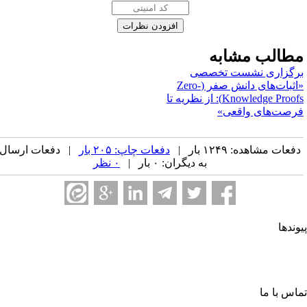
طالب مشابه
رگزاری نشست تخصصی
«اثبات‌های دانش صفر (Zero-
Knowledge Proofs): از نظریه تا
رصت‌های واقعی»
فعات مشاهده: ۱۲۴۹ بار |
دفعات چاپ: ۲۰۵ بار
| دفعات ارسال
به دیگران: ۰ بار |
۰ نظر
وندها
جمن کامپیوتر ایران
جمن فرماندهی و کنترل ارتباطات رایانه و اطلاعات ایران
حادیه انجمن‌های ایرانی علوم ریاضی
جمن صنفی صنعت افتا
اس با ما
ابان آزادی، جنب دانشگاه صنعتی شریف، خ شهید ولی ا... صادقی،