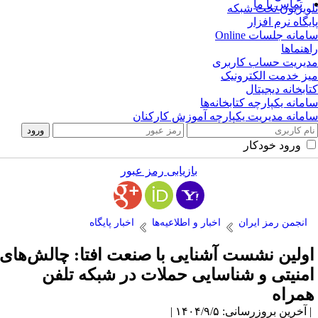
تماس با ما
ویزیون تحت شبکه
یگاه نرم افزار
مانه جلسات Online
هنماها
یریت حساب کاربری
ز خدمت الکترونیک
ابخانه دیجیتال
مانه یکپارچه کتابخانه‌ها
مانه مدیریت یکپارچه آموزش کارکنان
ورود خودکار
بازیابی رمز عبور
انجمن رمز ایران
اخبار و اطلاعیه‌ها
اخبار پایگاه
ولین نشست آشنایی با صنعت افتا: چالش‌های
منیتی و شناسایی حملات در شبکه تلفن
مراه
آخرین بروزرسانی: ۱۴۰۴/۹/۵ |