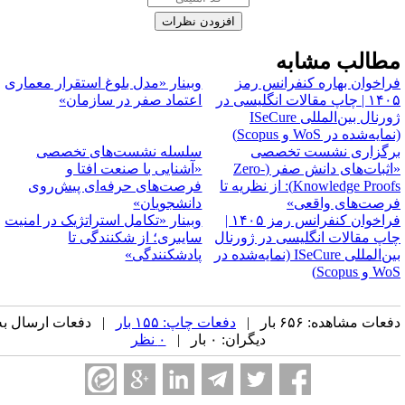
طالب مشابه
راخوان بهاره کنفرانس رمز
وبینار «مدل بلوغ استقرار معماری
۱۴۰۵ | چاپ مقالات انگلیسی در
اعتماد صفر در سازمان»
ژورنال بین‌المللی ISeCure
مایه‌شده در WoS و Scopus)
رگزاری نشست تخصصی
سلسله نشست‌های تخصصی
«اثبات‌های دانش صفر (Zero-
«آشنایی با صنعت افتا و
Knowledge Proofs): از نظریه تا
فرصت‌های حرفه‌ای پیش‌روی
رصت‌های واقعی»
دانشجویان»
فراخوان کنفرانس رمز ۱۴۰۵ |
وبینار «تکامل استراتژیک در امنیت
اپ مقالات انگلیسی در ژورنال
سایبری؛ از شکنندگی تا
بین‌المللی ISeCure (نمایه‌شده در
پادشکنندگی»
 و Scopus)
عات مشاهده: ۶۵۶ بار |
دفعات چاپ: ۱۵۵ بار
| دفعات ارسال به
دیگران: ۰ بار |
۰ نظر