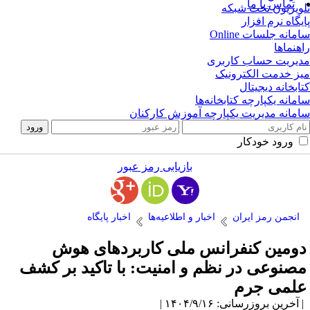
تماس با ما
ویزیون تحت شبکه
یگاه نرم افزار
مانه جلسات Online
هنماها
یریت حساب کاربری
ز خدمت الکترونیک
ابخانه دیجیتال
مانه یکپارچه کتابخانه‌ها
مانه مدیریت یکپارچه آموزش کارکنان
ورود خودکار
بازیابی رمز عبور
انجمن رمز ایران
اخبار و اطلاعیه‌ها
اخبار پایگاه
ومین کنفرانس ملی کاربردهای هوش
صنوعی در نظم و امنیت: با تاکید بر کشف
لمی جرم
آخرین بروزرسانی: ۱۴۰۴/۹/۱۶ |