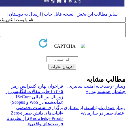
سایر مطالب این بخش
|
نسخه قابل چاپ
|
ارسال به دوستان
|
طالب مشابه
بینار «رصدخانه امنیت سایبری،
فراخوان بهاره کنفرانس رمز
شمان همیشه بیدار»
۱۴۰۵ | چاپ مقالات انگلیسی در
ژورنال بین‌المللی ISeCure
(نمایه‌شده در WoS و Scopus)
بینار «مدل بلوغ استقرار معماری
برگزاری نشست تخصصی
عتماد صفر در سازمان»
«اثبات‌های دانش صفر (Zero-
Knowledge Proofs): از نظریه تا
فرصت‌های واقعی»