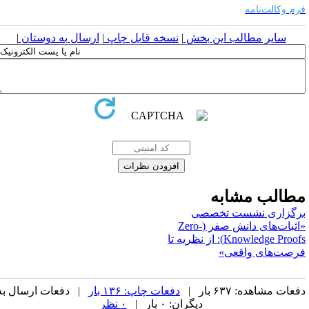
رم وکالت‌نامه
سایر مطالب این بخش
|
نسخه قابل چاپ
|
ارسال به دوستان
|
طالب مشابه
رگزاری نشست تخصصی
«اثبات‌های دانش صفر (Zero-
Knowledge Proofs): از نظریه تا
رصت‌های واقعی»
عات مشاهده: ۶۳۷ بار |
دفعات چاپ: ۱۳۶ بار
| دفعات ارسال به
دیگران: ۰ بار |
۰ نظر