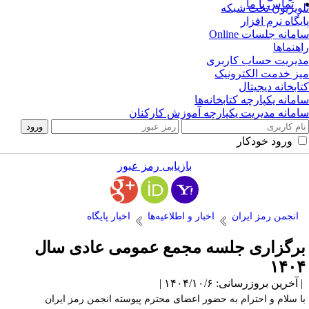
تماس با ما
ویزیون تحت شبکه
یگاه نرم افزار
مانه جلسات Online
هنماها
یریت حساب کاربری
ز خدمت الکترونیک
ابخانه دیجیتال
مانه یکپارچه کتابخانه‌ها
مانه مدیریت یکپارچه آموزش کارکنان
ورود خودکار
بازیابی رمز عبور
انجمن رمز ایران
اخبار و اطلاعیه‌ها
اخبار پایگاه
رگزاری جلسه مجمع عمومی عادی سال
۱۴۰
آخرین بروزرسانی: ۱۴۰۴/۱۰/۶ |
ا سلام و احترام به حضور اعضای محترم پیوسته انجمن رمز ایران