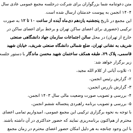
تن دعوتنامه شما بزرگواران برای شرکت درجلسه مجمع عمومی عادی سال
جمن به پیوست خدمتتان ارسال شده است.
ین مجمع در تاریخ
پنجشنبه یازدهم دی‌ماه آینده از ساعت ۱۰ تا ۱۲
به صورت
رکیبی (حضوری برای اعضای ساکن تهران و برخط برای اعضای ساکن در
ارج از تهران) در محل
سالن اجتماعات سازمان جهاد دانشگاهی صنعتی
ریف به نشانی تهران، ضلع شمالی دانشگاه صنعتی شریف، خیابان شهید
ی، پلاک ۷۹، طبقه همکف ساختمان شهید محسن ماندگار
با دستور جلسه
یر برگزار خواهد شد:
م الله مجید،
 انجمن،
 انجمن،
لی سال ۱۴۰۳ انجمن،
پنجساله ششم انجمن،
ا توجه به نحوه برگزاری ترکیبی این مجمع عمومی، امیدواریم تمامی اعضای
حترم از هم‌اکنون برنامه‌ریزی نمایند که حضور حداکثری در آن داشته باشند.
ا این وجود چنانچه به هر دلیل امکان حضور اعضای محترم در زمان مجمع