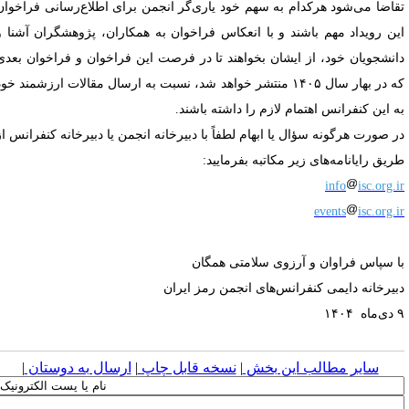
قاضا می‌شود هرکدام به سهم خود یاری‌گر انجمن برای اطلاع‌رسانی فراخوان
ین رویداد مهم باشند و با انعکاس فراخوان به همکاران، پژوهشگران آشنا و
انشجویان خود، از ایشان بخواهند تا در فرصت این فراخوان و فراخوان بعدی
که در بهار سال ۱۴۰۵ منتشر خواهد شد، نسبت به ارسال مقالات ارزشمند خود
ه این کنفرانس اهتمام لازم را داشته باشند.
ر صورت هرگونه سؤال یا ابهام لطفاً با دبیرخانه انجمن یا دبیرخانه کنفرانس از
ریق رایانامه‌های زیر مکاتبه بفرمایید:
info
isc.org.i
events
isc.org.i
ا سپاس فراوان و آرزوی سلامتی همگان
بیرخانه دایمی کنفرانس‌های انجمن رمز ایران
۱۴۰۴
سایر مطالب این بخش
|
نسخه قابل چاپ
|
ارسال به دوستان
|