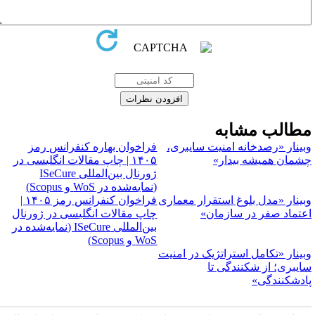
طالب مشابه
بینار «رصدخانه امنیت سایبری،
فراخوان بهاره کنفرانس رمز
شمان همیشه بیدار»
۱۴۰۵ | چاپ مقالات انگلیسی در
ژورنال بین‌المللی ISeCure
(نمایه‌شده در WoS و Scopus)
بینار «مدل بلوغ استقرار معماری
فراخوان کنفرانس رمز ۱۴۰۵ |
عتماد صفر در سازمان»
چاپ مقالات انگلیسی در ژورنال
بین‌المللی ISeCure (نمایه‌شده در
WoS و Scopus)
بینار «تکامل استراتژیک در امنیت
ایبری؛ از شکنندگی تا
ادشکنندگی»