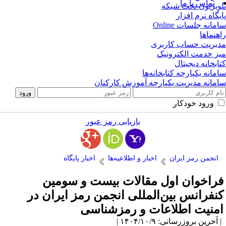
تماس با ما
ویزیون تحت شبکه
یگاه نرم افزار
مانه جلسات Online
هنماها
یریت حساب کاربری
ز خدمت الکترونیک
ابخانه دیجیتال
مانه یکپارچه کتابخانه‌ها
مانه مدیریت یکپارچه آموزش کارکنان
ورود خودکار
بازیابی رمز عبور
انجمن رمز ایران
اخبار و اطلاعیه‌ها
اخبار پایگاه
راخوان اول مقالات بیست‌ و سومین
نفرانس بین‌المللی انجمن رمز ایران در
منیت اطلاعات و رمزشناسی
آخرین بروزرسانی: ۱۴۰۴/۱۰/۹ |