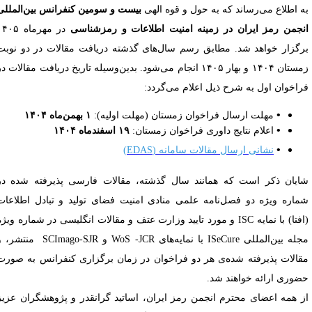
ه اطلاع می‌رساند که به حول و قوه الهی
بیست ‌و سومین کنفرانس بین‌المللی
نجمن رمز ایران در زمینه امنیت اطلاعات و رمزشناسی
در مهرماه ۱۴۰۵
رگزار خواهد شد. مطابق رسم سال‌های گذشته دریافت مقالات در دو نوبت
زمستان ۱۴۰۴ و بهار ۱۴۰۵ انجام می‌شود. بدین‌وسیله تاریخ دریافت مقالات در
راخوان اول به شرح ذیل اعلام می‌گردد:
•
مهلت ارسال فراخوان زمستان (مهلت اولیه):
۱ بهمن‌ماه ۱۴۰۴
•
اعلام نتایج داوری فراخوان زمستان:
۱۹ اسفندماه ۱۴۰۴
•
نشانی ارسال مقالات سامانه (EDAS)
ایان ذکر است که همانند سال گذشته، مقالات فارسی پذیرفته شده در
ماره ویژه دو فصل‌نامه علمی منادی امنیت فضای تولید و تبادل اطلاعات
(افتا) با نمایه ISC و مورد تایید وزارت عتف و مقالات انگلیسی در شماره ویژه
مجله بین‌المللی ISeCure با نمایه‌های WoS -JCR و SCImago-SJR منتشر، و
قالات پذیرفته شده‌ی هر دو فراخوان در زمان برگزاری کنفرانس به صورت
ضوری ارائه خواهند شد.
ز همه اعضای محترم انجمن رمز ایران، اساتید گرانقدر و پژوهشگران عزیز