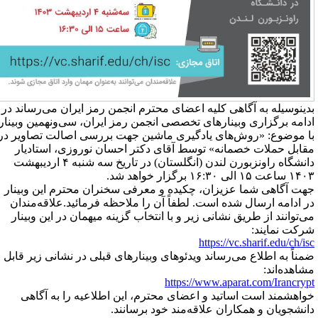
دینوسیله به آگاهی کلیه اعضای محترم انجمن رمز ایران می‌رساند در
دامه برگزاری وبینارهای تخصصی انجمن رمز ایران، سی‌ونهمین وبینار
ا موضوع: «روش‌های یادگیری ماشین جهت بررسی اصالت تصاویر در
قابل حملات خصمانه» توسط آقای دکتر احسان نوروزی، استادیار
دانشگاه راونزبورن لندن (انگلستان) در تاریخ سه شنبه ۴ اردیبهشت
اعت ۱۵ الی ۱۶:۳۰ برگزار خواهد شد.
هت آگاهی شما عزیزان، چکیده و معرفی سخنران محترم این وبینار
ر ادامه ارسال شده است. لطفاً آن را ملاحظه فرمائید.علاقه‌مندان
ی‌توانند از طریق نشانی زیر و با انتخاب گزینه میهمان در این وبینار
رکت نمایند:
https://vc.sharif.edu/ch/is
مناً به اطلاع می‌رساند ویدئوهای وبینارهای قبلی در نشانی زیر قابل
شاهده‌اند:
https://www.aparat.com/Irancryp
واهشمند است اساتید و اعضای محترم، این اطلاعیه را به آگاهی
انشجویان و همکاران علاقه‌مند خود برسانند.