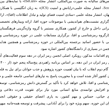
DBLP و Scopus، انتشار مجله علمی«رایانش و امنیت (JCS)» به زبان ا
ن، انتشار مجله علمی‌ «منادی امنیت فضای تولید و تبادل اطلاعات (افتا)»، ارائ
زاری نشست‌های هم‌اندیشی با موضوعات حوزه افتا، ارائه وبینارهای تخصصی
انی داخل و خارج از کشور، همکاری مستمر با گروه واژه‌گزینی فرهنگستان 
رگروه رمزشناسی و افتا، برگزاری مسابقات علمی در حوزه رمزشناسی و اف
با حضور اساتید برجسته بین‌المللی در حوزه رمزشناسی و همچنین هدای
من در بسیاری از دانشگاه‌های کشور اشاره نمود.
م اقدامات مذکور، رویکرد اصلی انجمن رمز ایران در دهه سوم فعالیت‌های آ
یه گام دوم انقلاب که با بیان اهمیت حوزه پژوهش و جذب جوانان برای نیل به قله
ی کشور آغاز شده است و با محوریت پاسخ به نیازهای اساسی جامعه علمی و 
شناسی و افتا، تلاش خواهد کرد با تأکید بر گسترش دانش رمزشناسی، توسعه
 افزایش توانمندی منابع انسانی مورد نیاز برای تقویت قدرت دفاعی 
ی حیاتی، حساس و مهم کشور، به یاری اعضای حقیقی و حقوقی انج
ن این حوزه، سهم ویژه خود را برای آبادانی، پیشرفت و توسعه همه‌جانبه میهن