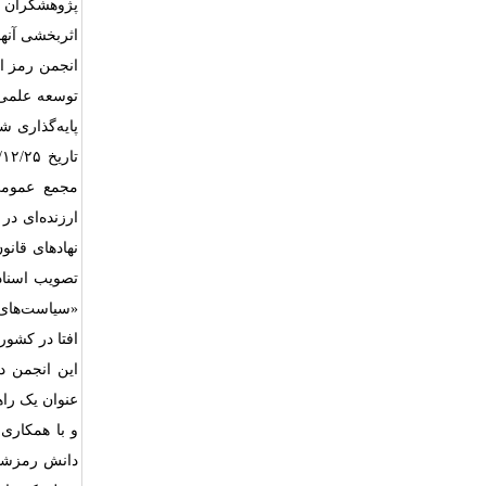
پژوهشگران و
اثربخشی آنها
انجمن رمز ا
توسعه علمی 
پایه‌گذاری 
مجمع عمومی 
ارزنده‌ای در
نهادهای قانو
تصویب اسناد 
«سیاست‌های ک
افتا در کشور
این انجمن د
عنوان یک را
و با همکاری
دانش رمزشناس