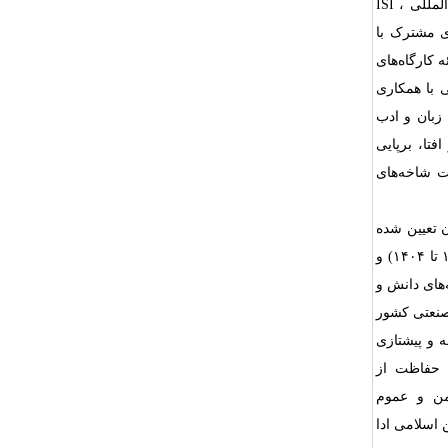
منظم کنفرانس‌های سالیانه به صورت بین‌المللی، انتشار مجله «ISeCure» با نمایه‌های بین‌المللی ISI ،
نگلیسی با همکاری مشترک با
ه کارگاه‌های
 با همکاری
زبان و ادب
تا، برپایی
ت شاخه‌های
ن تعیین شده
است. انجمن رمز ایران در این دهه، بر اساس برنامه راهبردی پنج‌ساله پنجم خود (از ۱۴۰۰ تا ۱۴۰۴) و
‌های دانش و
صنعتی کشور
 و پیشتازی
و حفاظت از
من و عموم
 اسلامی ادا