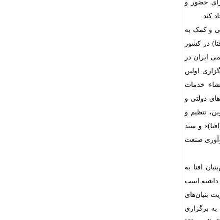
رای حضور و
د کند.
ی و کمک به
ا) در کشور
ی ایران در
روع فعالیت رسمی خود در شانزدهم تیرماه ۱۳۷۹ با برگزاری اولین
نشاء خدمات
های دولتی و
ین، تنظیم و
فتا)» و سند
نوآوری صنعت
ان افتا به
 داشته است
 بنیان‌های
 به برگزاری