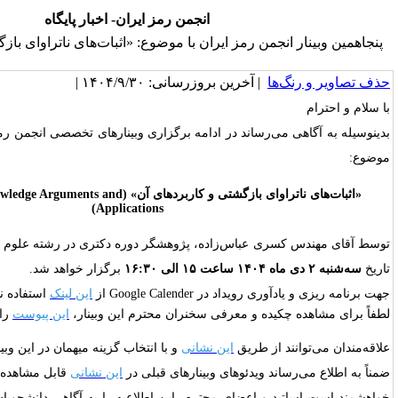
انجمن رمز ایران- اخبار پایگاه
 رمز ایران با موضوع: «اثبات‌های ناتراوای بازگشتی و کاربرد‌های آن»
خرین بروزرسانی: ۱۴۰۴/۹/۳۰ |
اند در ادامه برگزاری وبینارهای تخصصی انجمن رمز ایران، پنجاهمین وبینار با
«اثبات‌های ناتراوای بازگشتی و کاربرد‌های آن» (Recursive Zero-Knowledge Arguments and
Applications)
اس‌زاده، پژوهشگر دوره دکتری در رشته علوم کامپیوتر دانشگاه مریلند در
برگزار خواهد شد.
Google Calende از
این لینک
استفاده نمایید.
 و معرفی سخنران محترم این وبینار،
این پیوست
را ملاحظه فرمائید.
طریق
این نشانی
و با انتخاب گزینه میهمان در این وبینار شرکت نمایند:
یدئوهای وبینارهای قبلی در
این نشانی
قابل مشاهده‌اند.
عضای محترم، این اطلاعیه را به آگاهی دانشجویان و همکاران علاقه‌مند خود