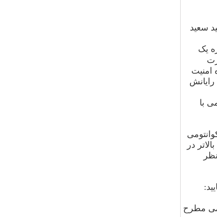
د سعید
ه یک
رت
 امنیت
 رایانش
ی با
وانتومی
لاتر در
نظر
ید
:
ومی مطرح