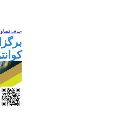
حذف تصاویر
برگزا
کوانت