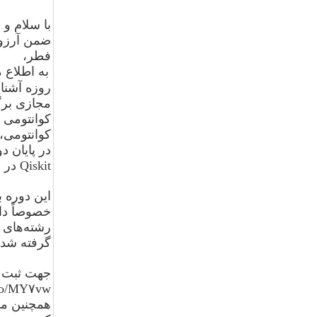
با سلام و
ضمن آرزوی
فطر،
به اطلاع 
روزه آشنای
مجازی برگ
کوانتومی و
کوانتومی،
در پایان د
Qiskit
در 
این دوره ب
خصوصاً دا
رشته‌های 
گرفته شد
جهت ثبت ن
.co/MY۷vw
همچنین می