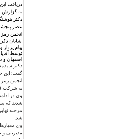
دریافت این 
به گزارش 
دکتر هوشنگ
عصر پنجشن
انجمن رمز ا
شایان ذکر
پیام پرداز و
توسط آقایا
اصفهان و د
دکتر سیدمح
گفت: این ج
انجمن رمز ا
به شرکت فن
وی در ادامه
شدند که پ
مرحله نهایی
شد.
وی معیارهای
مدیریتی و م