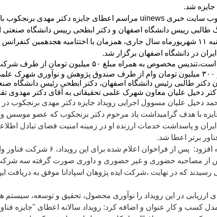
جایزه شد.
وب سایت خبری
uinews
مراسم اعطای جایزه دکتر مهدی برنجکوب با
 طالبی رییس دانشگاه اصفهان و دکتر ابطحی رییس دانشگاه صنعتی 
به
۱۱
شهریورماه سال جاری، همزمان با اختتامیه هجدهمین کنفرانس ب
یران در دانشگاه اصفهان برگزار شد.
 است،تندیس مخصوص به همراه مبلغ
۵۰
میلیون تومان از طرف شرک
۳۰۰
میلیون تومان وام از طرف صندوق پژوهش و نوآوری شهرک علمی
ن دکتر طالبی رئیس دانشگاه اصفهان، دکتر ابطحی رئیس دانشگاه صنع
کتر دخیل علیان معاون شهرک علمی تحقیقاتی به آقای دکتر مهدوی تق
مد دخیل علیان مسوول اجرایی رویداد جایزه دکتر مهدی برنجکوب در 
ایزه با هدف گرامیداشت یاد مرحوم دکتر برنجکوب که عضو موسس و 
یران و پاسداشت خدمات ارزنده او در زمینه امنیت فضای تبادل اطلاعات
اور برتر اعطا شد
.
 افزود: پس از فراخوان اعلام شده برای این رویداد،
۶
شرکت فناور وا
س از مصاحبه حضوری و غیر حضوری و داوری صورت گرفته سه شرکت
 رسیدند که در نهایت ،شرکت ایده پژوهان اسپادانا موفق به دریافت این
 ارزیابی در این رویداد را نوآوری محصول، تحقیق و توسعه، سیستم ها
دل کسب و کار عنوان و اضافه کرد: رویداد سالانه اعطای "جایزه فنا