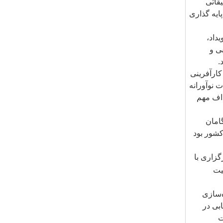
قاتی
ایه گذاری
داد،
ی و
.
کارآفرینی
 نوآورانه
داف مهم
امان
کشور بود
گزاری با
یت
‌سازی
بی در
ت