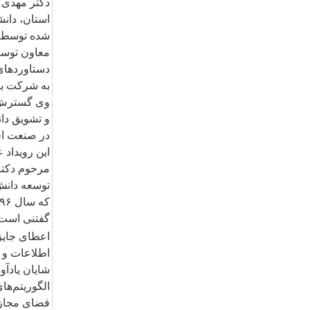
دکتر مهدی ب
استان، دانش
شده توسط م
معاون توسع
دستاوردهای 
به شرکت بر
وی گسترش ف
و تشویق دان
در صنعت اف
این رویداد 
مرحوم دکتر
توسعه دانش 
که سال
۹۶
گفتنی است
اعطای جایزه
اطلاعات و 
شایان یادآ
الگوریتم‌ها
فضای مجازی 