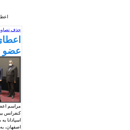
اعطا
حذف تصاویر
اعطای
عضو ه
مراسم اعطا
کنفرانس بین
اسپادانا ب
اصفهان، به 