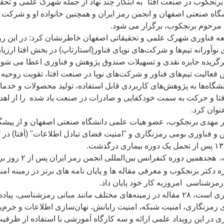
رنجکوب در صنعت افتا" به ابتکار چند نهاد از جمله شهرک علمی و تحقی
گاه صنعتی اصفهان و انجمن رمز ایران و همچنین خانواده او و شرکت پ
رحوم برنجکوب، برگزار می شود
.
ه فناوری شهرک علمی و تحقیقاتی اصفهان خاطرنشان کرد: در این روی
نوآورانه تیم‌ها و شرکت‌های نوپای فناور(استارتاپ) در بخش افتا ارزیاب
گزیده جایزه نقدی و تسهیلات صندوق پژوهش و فناوری اعطا می شود
عالیت تیم‌های فناور و شرکت‌های نوپا در صنعت افتا، تقویت روحیه 
شگاه‌ها به پژوهش‌های کاربردی قابل استفاده، تولید محصولات و خدمات
تا و حرکت به سمت خودکفایی و صادرات در صنعت یاد شده را از اه
عنوان کرد
.
 مهدی برنجکوب، عضو هیات علمی دانشگاه صنعتی اصفهان و از پیشگ
و فناوری بومی رمزنگاری و "امنیت فضای تبادل اطلاعات" (اَفتا) در 
۱۳
پس از تحمل یک دوره بیماری درگذشت
.
،
هجدهمین دوره کنفرانس بین‌المللی انجمن رمز ایران پس از
۲
روز بر
 دکتر برنجکوب و معرفی مقاله ها و پایان نامه های برتر در زمینه امن
رمزشناسی امروزبه کار خود پایان داد
.
وری است،
۲۸
مقاله در زمینه‌های مختلف مانند مبانی رمزشناسی، پیاده
ی رمزنگاری، امنیت شبکه، امنیت رایانش، نهان‌سازی اطلاعات و جرم‌یا
در این رویداد علمی ارائه و سه کارگاه آموزشی با استفاده از ظرفی