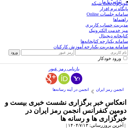
تماس با ما
ویزیون تحت شبکه
یگاه نرم افزار
مانه جلسات Online
هنماها
یریت حساب کاربری
ز خدمت الکترونیک
ابخانه دیجیتال
مانه یکپارچه کتابخانه‌ها
مانه مدیریت یکپارچه آموزش کارکنان
ورود خودکار
بازیابی رمز عبور
انجمن رمز ایران
انجمن در آینه رسانه‌ها
نعکاس خبر برگزاری نشست خبری بیست و
ومین کنفرانس انجمن رمز ایران در
برگزاری ها و رسانه ها
آخرین بروزرسانی: ۱۴۰۴/۷/۱۳ |