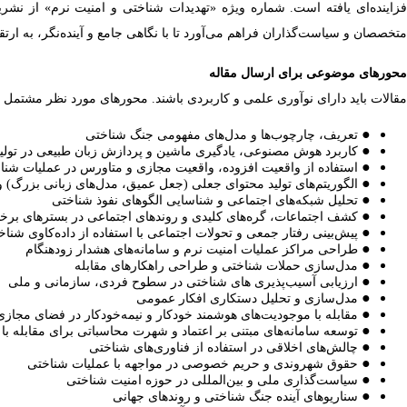
فزاینده‌ای یافته است. شماره ویژه «تهدیدات شناختی و امنیت نرم» از نشریه
متخصصان و سیاست‌گذاران فراهم می‌آورد تا با نگاهی جامع و آینده‌نگر، به ارتقا
محورهای موضوعی برای ارسال مقاله
مقالات باید دارای نوآوری علمی و کاربردی باشند. محورهای مورد نظر مشتمل بر
●
تعریف، چارچوب‌ها و مدل‌های مفهومی جنگ شناختی
●
کاربرد هوش مصنوعی، یادگیری ماشین و پردازش زبان طبیعی در تولید
●
استفاده از واقعیت افزوده، واقعیت مجازی و متاورس در عملیات شنا
●
الگوریتم‌های تولید محتوای جعلی (جعل عمیق، مدل‌های زبانی بزرگ) و 
●
تحلیل شبکه‌های اجتماعی و شناسایی الگوهای نفوذ شناختی
●
کشف اجتماعات، گره‌های کلیدی و روندهای اجتماعی در بسترهای برخ
●
پیش‌بینی رفتار جمعی و تحولات اجتماعی با استفاده از داده‌کاوی شناخ
●
طراحی مراکز عملیات امنیت نرم و سامانه‌های هشدار زودهنگام
●
مدل‌سازی حملات شناختی و طراحی راهکارهای مقابله
●
ارزیابی آسیب‌پذیری های شناختی در سطوح فردی، سازمانی و ملی
●
مدل‌سازی و تحلیل دستکاری افکار عمومی
●
مقابله با موجودیت‌های هوشمند خودکار و نیمه‌خودکار در فضای مجازی
●
توسعه سامانه‌های مبتنی بر اعتماد و شهرت محاسباتی برای مقابله با
●
چالش‌های اخلاقی در استفاده از فناوری‌های شناختی
●
حقوق شهروندی و حریم خصوصی در مواجهه با عملیات شناختی
●
سیاست‌گذاری ملی و بین‌المللی در حوزه امنیت شناختی
●
سناریوهای آینده جنگ شناختی و روندهای جهانی