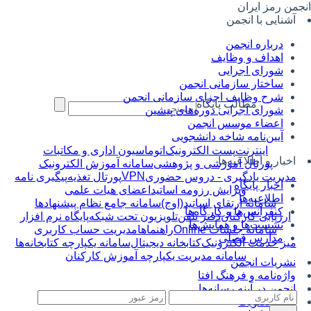
جمن رمز ایران
آشنایی با انجمن
درباره انجمن
اهداف و وظایف
شورای اجرایی
ساختار سازمانی انجمن
شرح وظایف اجزای سازمانی انجمن
مطالب پایگاه
شورای اجرایی دوره‌های پیشین
اعضاء موسس انجمن
آیین‌نامه شاخه دانشجویی
اینترنت
پست الکترونیک
اتوماسیون اداری و مکاتبات
اخبار و اطلاعیه‌ها
پورتال آموزشی و پژوهشی
سامانه آموزش الکترونیک
VPN
مدیریت یادگیری - دروس حضوری
پورتال تغذیه
پیگیری نامه
اخبار پایگاه
ویرایش رزومه اساتید
اعضای هیات علمی
اطلاعیه‌ها
سامانه ارتقای اساتید(اوج)
سامانه جامع نظام پیشنهادها
کنفرانس‌ها و کارگاه‌ها
ارزیابی کارکنان
دفتر تلفن
تلویزیون تحت شبکه
پایگاه نرم افزار
نشست‌ها و همایش‌ها
سامانه جلسات Online
راهنماها
مدیریت حساب کاربری
مدارس فصلی
میز خدمت الکترونیک
کتابخانه دیجیتال
سامانه یکپارچه کتابخانه‌ها
سامانه مدیریت یکپارچه آموزش کارکنان
نشریات انجمن
واژه‌نامه و فرهنگ افتا
انجمن در آینه رسانه‌ها
فرم عضویت