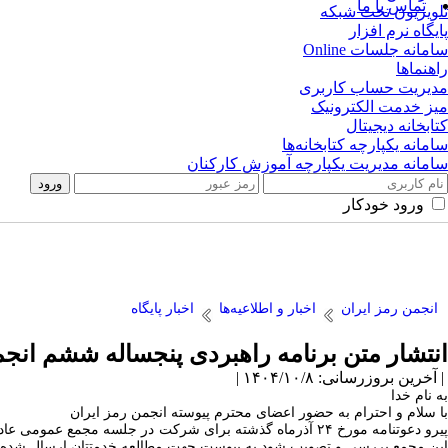
تماس با ما
تلویزیون تحت شبکه
پایگاه نرم افزار
سامانه جلسات Online
راهنماها
مدیریت حساب کاربری
میز خدمت الکترونیک
کتابخانه دیجیتال
سامانه یکپارچه کتابخانه‌ها
سامانه مدیریت یکپارچه آموزش کارکنان
ورود خودکار
انجمن رمز ایران
اخبار و اطلاعیه‌ها
اخبار پایگاه
انتشار متن برنامه راهبردی پنجساله ششم انج
| آخرین بروزرسانی: ۱۴۰۴/۱۰/۸ |
به نام خدا
با سلام و احترام به حضور اعضای محترم پیوسته انجمن رمز ایران
یرو دعوتنامه مورخ ۲۴ آذرماه گذشته برای شرکت در جلسه مجمع عمومی عادی سال ۱۴۰۴ انجمن در روز
این مجمع بررسی و تصویب شود به پیوست جهت مطالعه خدمتتان ارسال شده