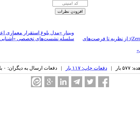
وبینار «مدل بلوغ استقرار معماری اع
برگزاری نشست تخصصی «اثبات‌های دانش صفر (Zero-Knowledge Proofs): از نظریه تا فرصت‌های
سلسله نشست‌های تخصصی «آشنایی با
»
 بار |
دفعات چاپ: ۱۱۷ بار
| دفعات ارسال به دیگران: ۰ بار |
ه ۱۶