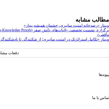
مطالب مشابه
وبینار «رصدخانه امنیت سایبری، چشمان همیشه بیدار»
واقعی»
وبینار «تکامل استراتژیک در امنیت سایبری؛ از شکنندگی تا پادشکنندگی
دفعات مشاهده: ۵۷۷
پیوندها
انجمن کامپیوتر ایران
انجمن فرماندهی و کنترل ارتباطات رایانه و اطلاعات ایران
اتحادیه انجمن‌های ایرانی علوم ریاضی
انجمن صنفی صنعت افتا
تماس با ما
خیابان آزادی، جنب دانشگاه صنعتی شریف، خ شهید ولی ا... صادقی، پلاک ۲۶، طبقه چهارم، واحد شمار
صندوق پستی: ۶۳۴ – ۱۳۴۴۵